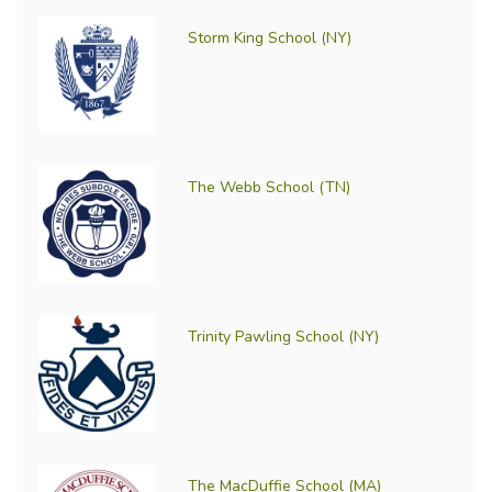
Storm King School (NY)
The Webb School (TN)
Trinity Pawling School (NY)
The MacDuffie School (MA)