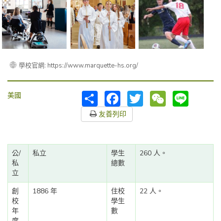
學校官網: https://www.marquette-hs.org/
分
Facebook
Twitter
WeChat
Line
美國
享
友善列印
公/
私立
學生
260 人。
私
總數
立
創
1886 年
住校
22 人。
校
學生
年
數
度