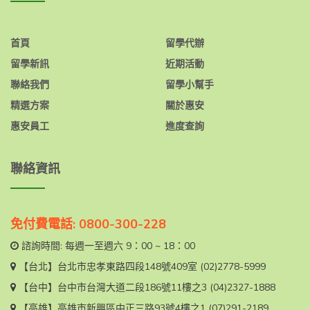
首頁
留學代辦
留學新訊
近期活動
聯絡我們
留學小幫手
精選方案
關於惠安
惠安員工
進度查詢
聯絡資訊
免付費電話: 0800-300-228
諮詢時間: 每週一至週六 9：00 ~ 18：00
【台北】
台北市忠孝東路四段148號409室
(02)2778-5999
【台中】
台中市台灣大道二段186號11樓之3
(04)2327-1888
【高雄】
高雄市新興區中正三路93號4樓之1
(07)291-2189