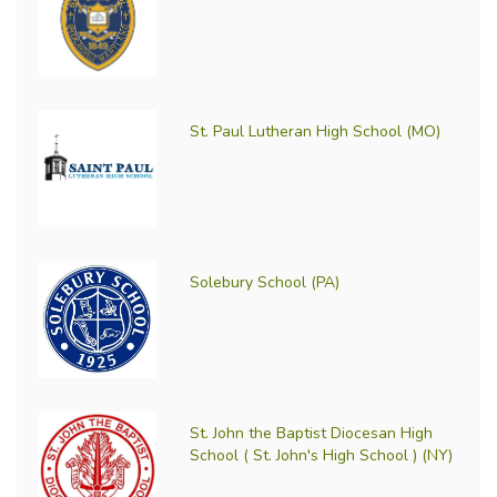
St. Paul Lutheran High School (MO)
Solebury School (PA)
St. John the Baptist Diocesan High
School ( St. John's High School ) (NY)