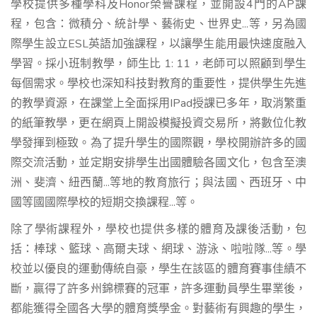
學校提供多種學科及Honor榮譽課程，並開設4門的AP課
程，包含：微積分、統計學、藝術史、世界史...等，另為國
際學生設立ESL英語加強課程，以讓學生能用最快速度融入
學習。採小班制教學，師生比 1: 11，老師可以照顧到學生
每個需求。學校也深知科技對教育的重要性，提供學生先進
的教學資源，在課堂上全面採用IPad授課已多年，取消繁重
的紙筆教學，更在網頁上開設模擬投資交易所，將數位化教
學發揮到極致。為了提升學生的國際觀，學校開辦許多的國
際交流活動，並定期安排學生出國體驗各國文化，包含至澳
洲、斐濟、紐西蘭...等地的教育旅行；與法國、西班牙、中
國等國國際學校的短期交換課程...等。
除了學術課程外，學校也提供多樣的體育及課後活動，包
括：棒球、籃球、高爾夫球、網球、游泳、啦啦隊...等。學
校並以優良的運動傳統自豪，學生在該區的體育賽事佳績不
斷，贏得了許多州錦標賽的冠軍，許多運動員學生畢業後，
都能獲得全國各大學的體育獎學金。對藝術有興趣的學生，