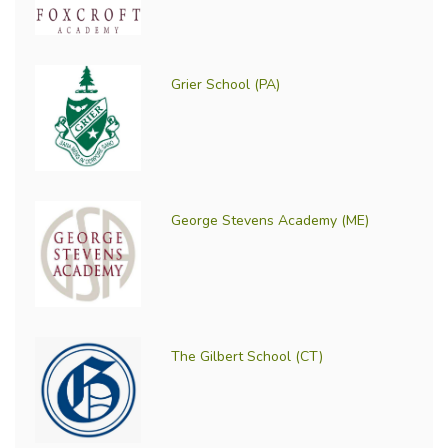
Grier School (PA)
George Stevens Academy (ME)
The Gilbert School (CT)