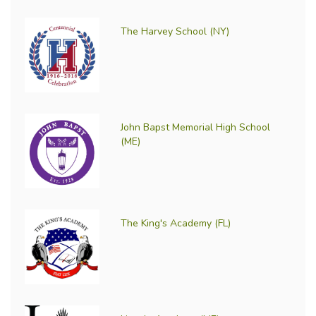
The Harvey School (NY)
John Bapst Memorial High School
(ME)
The King's Academy (FL)