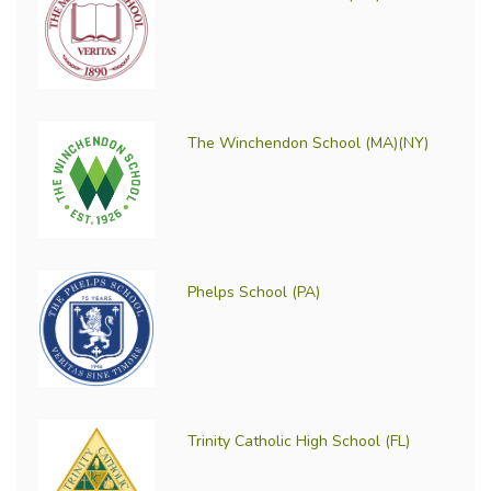
The Winchendon School (MA)(NY)
Phelps School (PA)
Trinity Catholic High School (FL)