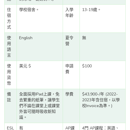
住
學校宿舍。
入學
13-19歲。
宿
年齡
方
式
使
English
夏令
無
用
營
語
言
使
美元 $
申請
$100
用
費
貨
幣
備
全面採用IPad上課，免
學費
$43,900-/年 (2022-
註
去繁重的紙筆，讓學生
2023年含住宿，以學
們不論在課堂上或課堂
校Invoice為準。)
外皆可隨時吸收新知
識。
ESL
有
AP課
4門 AP課程：英語、