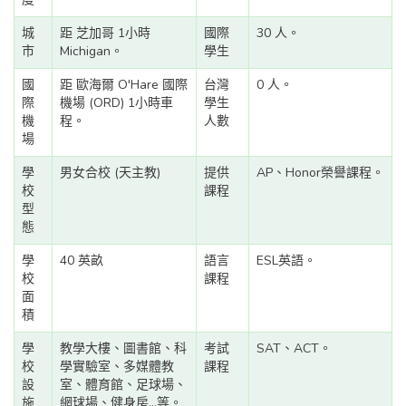
城
距 芝加哥 1小時
國際
30 人。
市
Michigan。
學生
國
距 歐海爾 O'Hare 國際
台灣
0 人。
際
機場 (ORD) 1小時車
學生
機
程。
人數
場
學
男女合校 (天主教)
提供
AP、Honor榮譽課程。
校
課程
型
態
學
40 英畝
語言
ESL英語。
校
課程
面
積
學
教學大樓、圖書館、科
考試
SAT、ACT。
校
學實驗室、多媒體教
課程
設
室、體育館、足球場、
施
網球場、健身房...等。