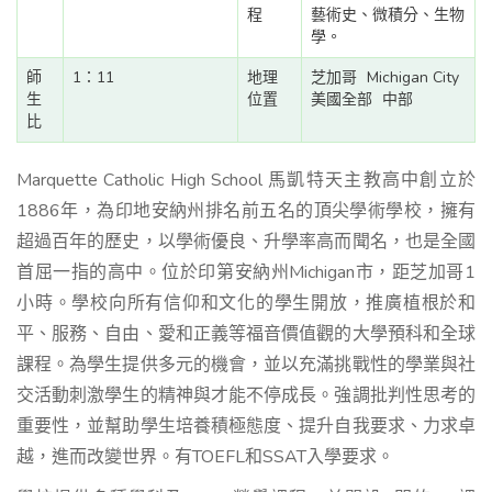
程
藝術史、微積分、生物
學。
師
1：11
地理
芝加哥
Michigan City
生
位置
美國全部
中部
比
Marquette Catholic High School 馬凱特天主教高中創立於
1886年，為印地安納州排名前五名的頂尖學術學校，擁有
超過百年的歷史，以學術優良、升學率高而聞名，也是全國
首屈一指的高中。位於印第安納州Michigan市，距芝加哥1
小時。學校向所有信仰和文化的學生開放，推廣植根於和
平、服務、自由、愛和正義等福音價值觀的大學預科和全球
課程。為學生提供多元的機會，並以充滿挑戰性的學業與社
交活動刺激學生的精神與才能不停成長。強調批判性思考的
重要性，並幫助學生培養積極態度、提升自我要求、力求卓
越，進而改變世界。有TOEFL和SSAT入學要求。