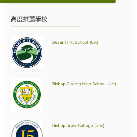
高度推薦學校
Besant Hill School (CA)
Bishop Guertin High School (NH)
Bishopstrow College (B.S.)