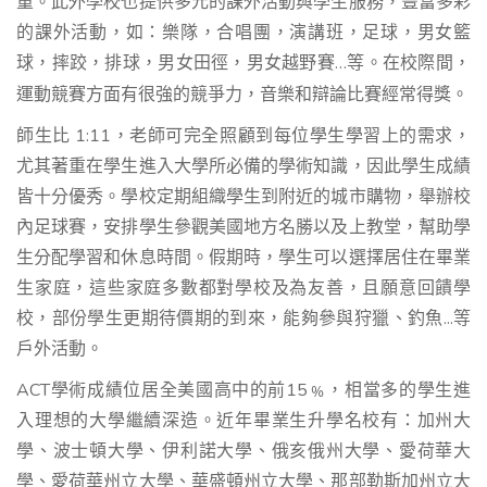
重。此外學校也提供多元的課外活動與學生服務，豐富多彩
的課外活動，如：樂隊，合唱團，演講班，足球，男女籃
球，摔跤，排球，男女田徑，男女越野賽…等
在校際間，
。
運動競賽方面有很強的競爭力，音樂和辯論比賽經常得獎。
師生比 1:11，老師可完全照顧到每位學生學習上的需求，
尤其著重在學生進入大學所必備的學術知識，因此學生成績
皆十分優秀。學校定期組織學生到附近的城市購物，舉辦校
內足球賽，安排學生參觀美國地方名勝以及上教堂，幫助學
生分配學習和休息時間。假期時，學生可以選擇居住在畢業
生家庭，這些家庭多數都對學校及為友善，且願意回饋學
校，部份學生更期待價期的到來，能夠參與狩獵、釣魚...等
戶外活動。
ACT學術成績位居全美國高中的前15﹪，相當多的學生進
入理想的大學繼續深造。近年畢業生升學名校有：加州大
學、波士頓大學、伊利諾大學、俄亥俄州大學、愛荷華大
學、愛荷華州立大學、華盛頓州立大學、那部勒斯加州立大