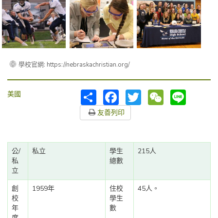
學校官網: https://nebraskachristian.org/
分
Facebook
Twitter
WeChat
Line
美國
享
友善列印
公/
私立
學生
215人
私
總數
立
創
1959年
住校
45人。
校
學生
年
數
度