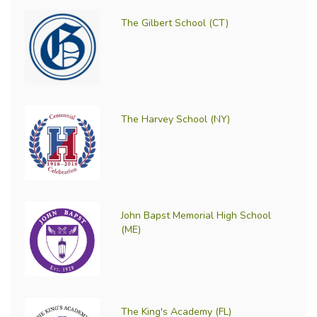
The Gilbert School (CT)
The Harvey School (NY)
John Bapst Memorial High School
(ME)
The King's Academy (FL)