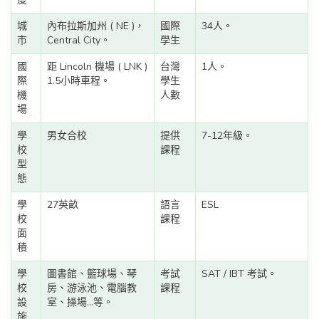
城
內布拉斯加州 ( NE )，
國際
34人。
市
Central City。
學生
國
距 Lincoln 機場 ( LNK )
台灣
1人。
際
1.5小時車程。
學生
機
人數
場
學
男女合校
提供
7-12年級。
校
課程
型
態
學
27英畝
語言
ESL
校
課程
面
積
學
圖書館、籃球場、琴
考試
SAT / IBT 考試。
校
房、游泳池、電腦教
課程
設
室、操場...等。
施