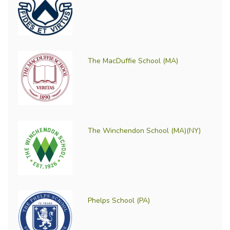
The MacDuffie School (MA)
The Winchendon School (MA)(NY)
Phelps School (PA)