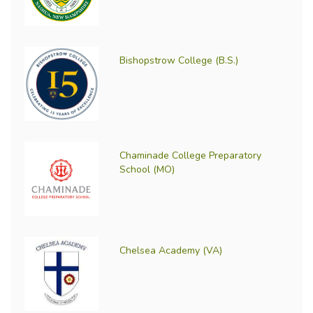
Bishopstrow College (B.S.)
Chaminade College Preparatory
School (MO)
Chelsea Academy (VA)