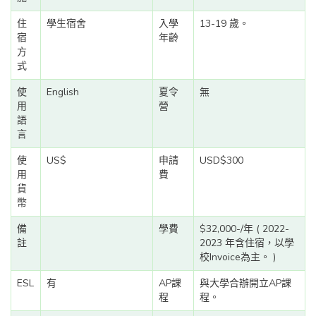
住
學生宿舍
入學
13-19 歲。
宿
年齡
方
式
使
English
夏令
無
用
營
語
言
使
US$
申請
USD$300
用
費
貨
幣
備
學費
$32,000-/年 ( 2022-
註
2023 年含住宿，以學
校Invoice為主。 )
ESL
有
AP課
與大學合辦開立AP課
程
程。