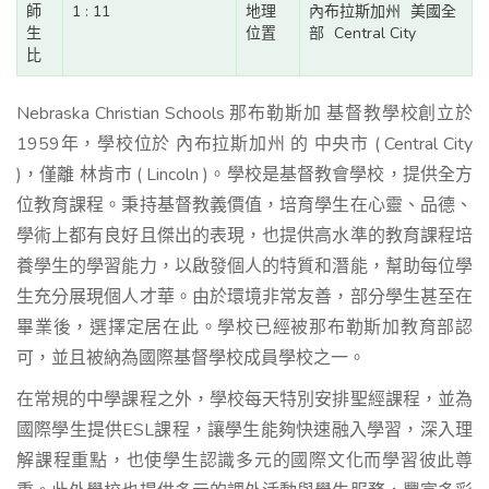
師
1 : 11
地理
內布拉斯加州
美國全
生
位置
部
Central City
比
Nebraska Christian Schools 那布勒斯加 基督教學校創立於
1959年，學校位於 內布拉斯加州 的 中央市 ( Central City
)，僅離 林肯市 ( Lincoln )。學校是基督教會學校，提供全方
位教育課程。秉持基督教義價值，培育學生在心靈、品德、
學術上都有良好且傑出的表現，也提供高水準的教育課程培
養學生的學習能力，以啟發個人的特質和潛能，幫助每位學
生充分展現個人才華。由於環境非常友善，部分學生甚至在
畢業後，選擇定居在此。學校已經被那布勒斯加教育部認
可，並且被納為國際基督學校成員學校之一。
在常規的中學課程之外，學校每天特別安排聖經課程，並為
國際學生提供ESL課程，讓學生能夠快速融入學習，深入理
解課程重點，也使學生認識多元的國際文化而學習彼此尊