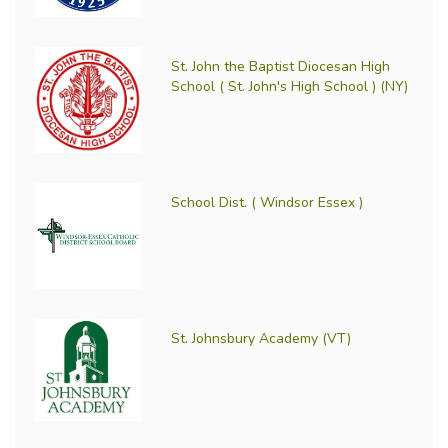
St. John the Baptist Diocesan High
School ( St. John's High School ) (NY)
School Dist. ( Windsor Essex )
St. Johnsbury Academy (VT)