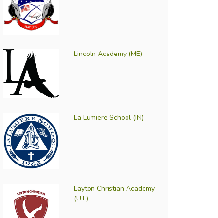
Lincoln Academy (ME)
La Lumiere School (IN)
Layton Christian Academy
(UT)