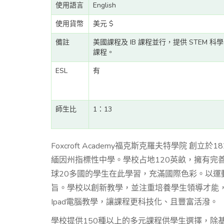
使用語言
English
使用貨幣
美元 $
備註
美國課程及 IB 課程並行，提供 STEM 科學
課程。
ESL
有
師生比
1：13
Foxcroft Academy福克斯克羅夫特學院 
緬因州指標性中學。學校占地120英畝，擁有完
球20多國的學生在此學習，充滿國際色彩。以
旨。學校以創新教學，並注重培養學生領導才能，
Ipad電腦教學，讓課程更科技化、且豐富活潑。
學校提供150種以上的多元課程供學生選擇，除基