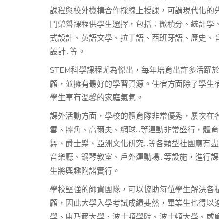
課程與校外機構合作採線上授課，可謂現代化的先驅
門榮譽課程供學生選擇，包括：微積分、統計學
式設計、英語文學、拉丁語、西班牙語、歷史、
設計...等。
STEM科學課程尤為傑出，每年培育出許多活躍
顧，並擁有最好的學習資源。住宿方面除了學生
學生享有溫馨的家庭氣氛。
課外活動方面，學校的體育隊非常優秀，屢次在
雪、摔角、高爾夫、網球...等運動非常盛行，體
舞、爵士樂、亞洲文化研究...等各類型社團應
音樂廳、鋼琴教室、戶外運動場...等設施，進
生將興趣附諸實行。
學校堅強的師資團隊，可以協助每位學生解決各
顧，因此大學入學考試成績斐然，畢業生也得以
學、康乃爾大學、波士頓學院、波士頓大學、威