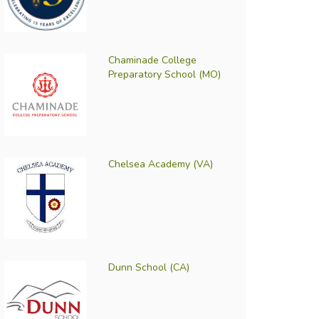
Chaminade College
Preparatory School (MO)
Chelsea Academy (VA)
Dunn School (CA)