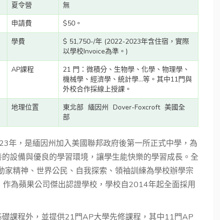
夏令營
無
申請費
$50。
學費
$ 51,750-/年 (2022-2023年含住宿，實際
以學校Invoice為準。)
AP課程
21 門：微積分、生物學、化學、物理學、
機械學、經濟學、統計學...等。其中11門與
外校合作採線上授課。
地理位置
東北部
緬因州
Dover-Foxcroft
美國全
部
創立於1823年，是緬因州加入美國聯邦政府後第一所正式中學，為
善的設備與優良的學習環境，讓學生能快樂的學習成長。全
運動家精神、世界公民、自我探索、領袖訓練為學校辦學宗
作為蘋果公司傑出認證學校，學校自2014年起全面採用
礎課程外，並提供21門AP大學先修課程，其中11門AP