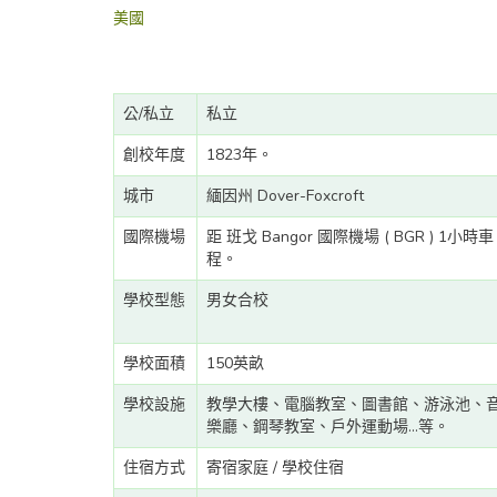
美國
公/私立
私立
創校年度
1823年。
城市
緬因州 Dover-Foxcroft
國際機場
距 班戈 Bangor 國際機場 ( BGR ) 1小時車
程。
學校型態
男女合校
學校面積
150英畝
學校設施
教學大樓、電腦教室、圖書館、游泳池、
樂廳、鋼琴教室、戶外運動場...等。
住宿方式
寄宿家庭 / 學校住宿