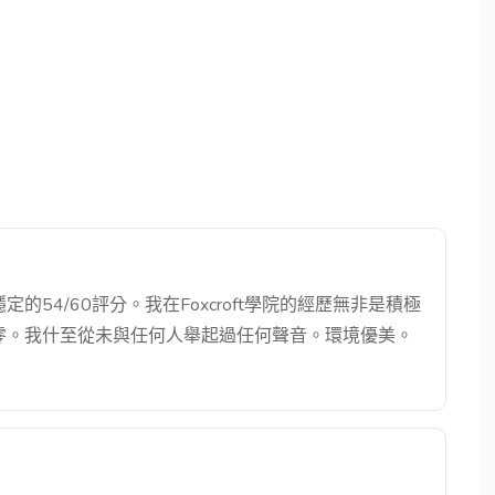
它穩定的54/60評分。我在Foxcroft學院的經歷無非是積極
零。我什至從未與任何人舉起過任何聲音。環境優美。