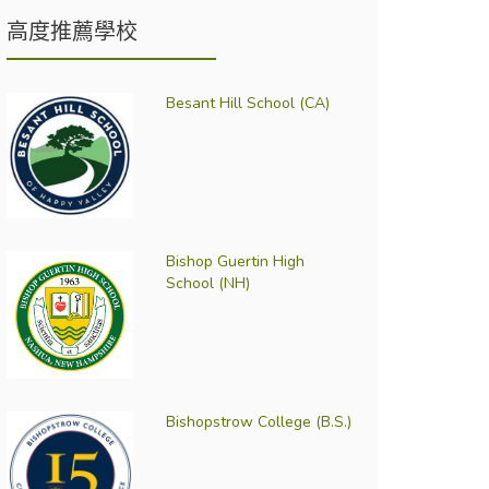
高度推薦學校
Besant Hill School (CA)
Bishop Guertin High
School (NH)
Bishopstrow College (B.S.)