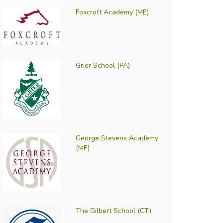
Foxcroft Academy (ME)
Grier School (PA)
George Stevens Academy
(ME)
The Gilbert School (CT)