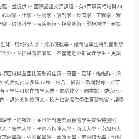
。並提供 IB 國際認證文憑課程，有9門專業領域與24
、心理學、化學、生物學、解剖學、經濟學、工程學、程
音樂、環境科學、表演藝術、視覺藝術、影視創作、建築
於全球IT領域的人才。採小班教學，讓每位學生得到個別照
宿舍外，並提供寄宿家庭，不僅能近距離管理學生，更讓
各項區域與全國比賽取得佳績，田徑、足球、啦啦隊、滑
育外的活動社團多達32種，包含：攝影、新聞報導、拉丁
有盡有。學生可以在教學大樓、電腦教室、圖書館、游泳池、
行課內、課外的進修研究，校方也會提供學生實習機會，讓學
種課業上的難題，並且針對進度落後的學生提供特別照
進入：紐約大學、卡內基梅隆大學、西北大學、南加州大
廉瑪麗學院、史密斯學院、普渡大學、華盛頓大學、加州