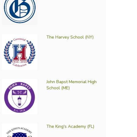
The Harvey School (NY)
John Bapst Memorial High
School (ME)
The King's Academy (FL)