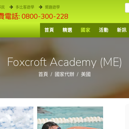
移民
多比客遊學
嚮趣遊學
電話: 0800-300-228
首頁
精選
國家
活動
新訊
Foxcroft Academy (ME)
首頁
國家代辦
美國