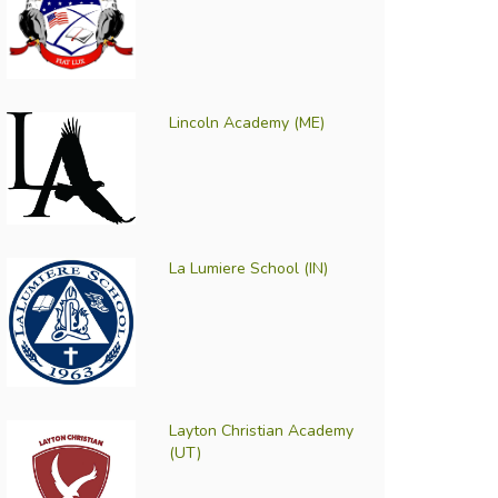
Lincoln Academy (ME)
La Lumiere School (IN)
Layton Christian Academy
(UT)