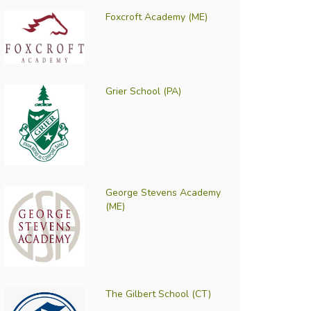
Foxcroft Academy (ME)
Grier School (PA)
George Stevens Academy
(ME)
The Gilbert School (CT)