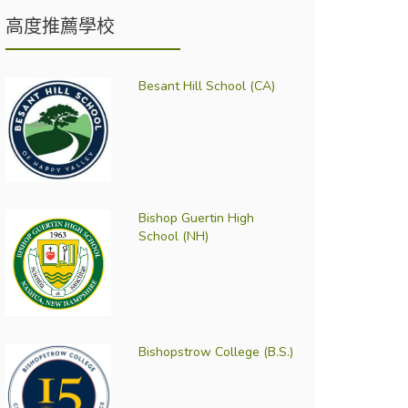
高度推薦學校
Besant Hill School (CA)
Bishop Guertin High
School (NH)
Bishopstrow College (B.S.)