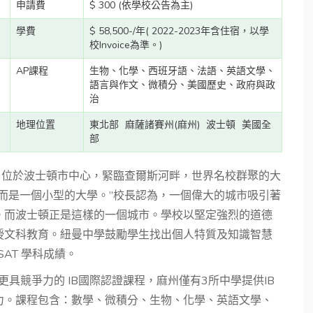
申請費
$ 300 (依學校公告為主)
學費
$ 58,500-/年( 2022-2023年含住宿，以學
校Invoice為準。)
AP課程
生物、化學、西班牙語、法語、英語文學、
語言與作文、微積分、美國歷史、政府與政
治
地理位置
東北部
麻薩諸賽州(麻州)
波士頓
美國全
部
1945年，位於波士頓市中心，緊臨查爾斯河畔，世界名校群聚的大
而是一個小型的大學。”校長認為，一個偉大的城市吸引著
。而波士頓正是這樣的一個城市。學校以堅定強烈的道德
授文科教育。紐曼中學鼓勵學生找出個人特質及知識智慧
SAT 學科成績。
具競爭力的 IB國際認證課程，麻州僅有3所中學提供IB
力。課程包含：數學、微積分、生物、化學、英語文學、