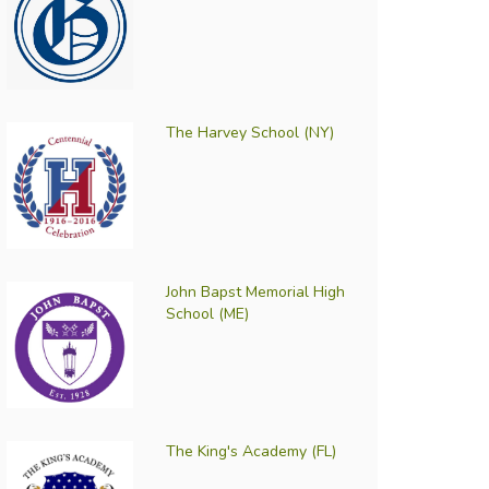
The Harvey School (NY)
John Bapst Memorial High
School (ME)
The King's Academy (FL)