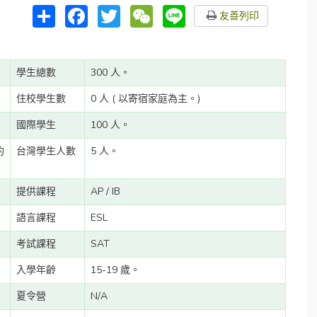
分
Facebook
Twitter
WeChat
Line
友善列印
享
學生總數
300 人。
住校學生數
0 人 ( 以寄宿家庭為主。)
國際學生
100 人。
約
台灣學生人數
5 人。
提供課程
AP / IB
語言課程
ESL
考試課程
SAT
入學年齡
15-19 歲。
夏令營
N/A