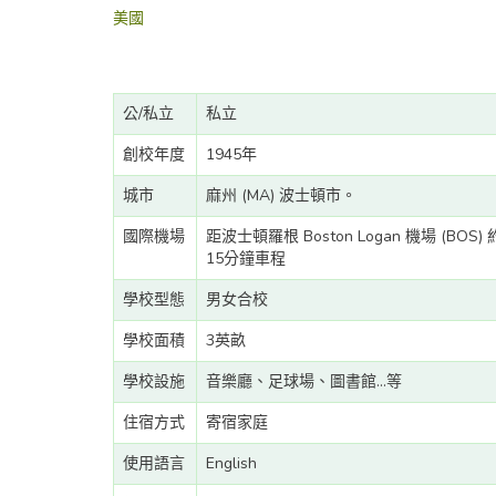
美國
公/私立
私立
創校年度
1945年
城市
麻州 (MA) 波士頓市。
國際機場
距波士頓羅根 Boston Logan 機場 (BOS) 
15分鐘車程
學校型態
男女合校
學校面積
3英畝
學校設施
音樂廳、足球場、圖書館...等
住宿方式
寄宿家庭
使用語言
English