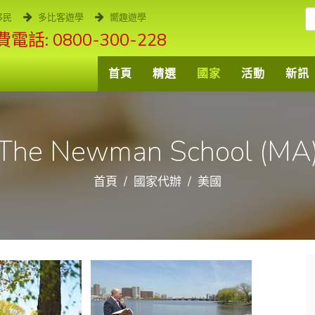
移民
多比客遊學
嚮趣遊學
電話: 0800-300-228
首頁
精選
國家
活動
新訊
The Newman School (MA
首頁
國家代辦
美國