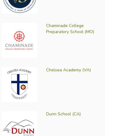
Chaminade College
Preparatory School (MO)
Chelsea Academy (VA)
Dunn School (CA)