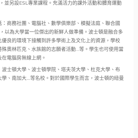
課程，並另設ESL專業課程。充滿活力的課外活動和體育運動
括：商務社團、電腦社、數學俱樂部、模擬法庭、聯合國
.等，以為大學當一位傑出的新鮮人做準備。波士頓是融合多
此優良的環境下接觸到許多學術上及文化上的資源，學校
特殊奧林匹克、水族館的志願者活動…等。學生也可使用當
及在電腦房無線上網。
、波士頓大學、波士頓學院、塔夫茨大學、杜克大學、布
、南加大....等名校。對於國際學生而言，波士頓的紐曼