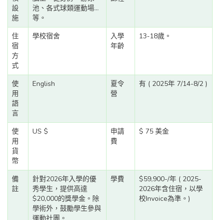
設
池、各式球類運動場...
施
等。
住
學校宿舍
入學
13-18歲。
宿
年齡
方
式
使
English
夏令
有 ( 2025年 7/14-8/2 )
用
營
語
言
使
US $
申請
$ 75 美金
用
費
貨
幣
備
針對2026年入學的優
學費
$59,900-/年 ( 2025-
註
秀學生，提供高達
2026年含住宿，以學
$20,000的獎學金。除
校Invoice為準。)
學術外，鼓勵學生參與
運動社團。