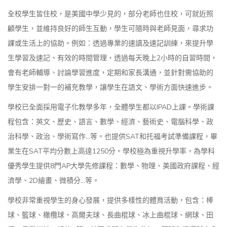
全校學生皆住校，是美國中學少見的，部分老師也住校，可就近照
顧學生，並維持良好的師生互動，學生可隨時與老師見面，尋求功
課或生活上的協助。例如：透過專業的速讀及速記訓練，來提升學
生學習及速記、有效的時間管理，透過每天晚上2小時的自習時間，
會有老師輔導、討論學習進度，定期和家長溝通，並針對需協助的
學生安排一對一的補充教學，讓學生在語文、學術方面快速進步。
學校已全面採用電子化教學多年，全體學生都以IPAD上課。學術課
程包含：英文、歷史、語言、數學、經濟、藝術史、電腦科學、政
治科學、政治、學術寫作...等。也提供SAT和托福考試準備課程，畢
業生在SAT平均分數上高達1250分。學校極為重視升學率，為學科
優秀學生提供8門AP大學先修課程：數學、物理、美國政府課程、經
濟學、2D繪畫、微積分...等。
學校非常重視學生的身心發展，提供多樣性的體育活動，包含：棒
球、籃球、橄欖球、高爾夫球、長曲棍球、冰上曲棍球、網球、田