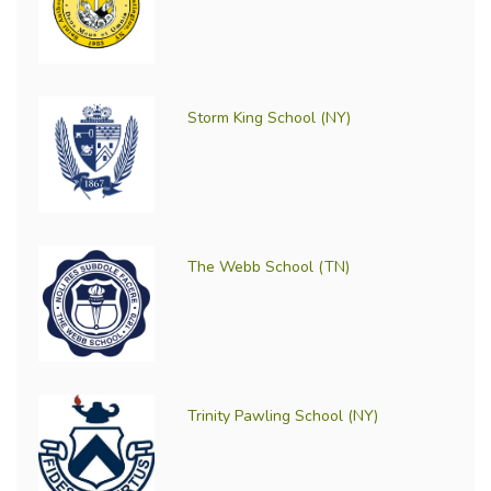
Storm King School (NY)
The Webb School (TN)
Trinity Pawling School (NY)