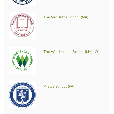
The MacDuffie School (MA)
The Winchendon School (MA)(NY)
Phelps School (PA)