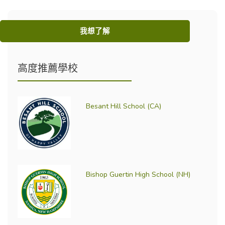
我想了解
高度推薦學校
Besant Hill School (CA)
Bishop Guertin High School (NH)