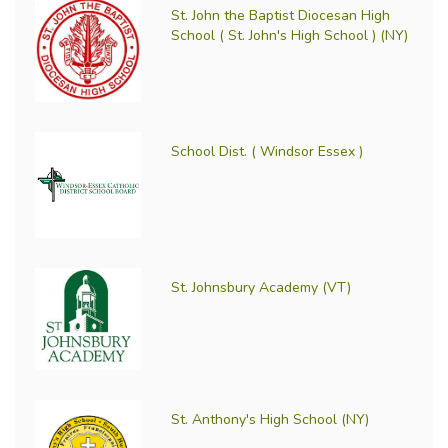
St. John the Baptist Diocesan High
School ( St. John's High School ) (NY)
School Dist. ( Windsor Essex )
St. Johnsbury Academy (VT)
St. Anthony's High School (NY)