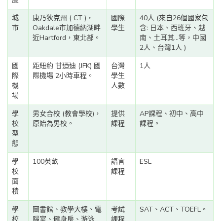
城
康乃狄克州 ( CT )，
國際
40人 (來自26個國家包
市
Oakdale市加德納湖畔
學生
含: 日本、西班牙、越
近Hartford，東北部。
南、土耳其...等，中國
2人、台灣1人 )
國
距紐約 甘迺迪 (JFK) 國
台灣
1人
際
際機場 2小時車程。
學生
機
人數
場
學
男女合校 (教會學校)，
提供
AP課程、初中、高中
校
原始為男校。
課程
課程。
型
態
學
100英畝
語言
ESL
校
課程
面
積
學
圖書館、教學大樓、電
考試
SAT、ACT、TOEFL。
校
腦室、健身房、游泳
課程