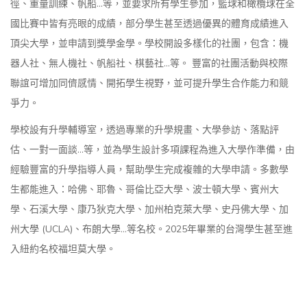
徑、重量訓練、帆船...等，並要求所有學生參加，籃球和橄欖球在全
國比賽中皆有亮眼的成績，部分學生甚至透過優異的體育成績進入
頂尖大學，並申請到獎學金學。學校開設多樣化的社團，包含：機
器人社、無人機社、帆船社、棋藝社...等。 豐富的社團活動與校際
聯誼可增加同儕感情、開拓學生視野，並可提升學生合作能力和競
爭力。
學校設有升學輔導室，透過專業的升學規畫、大學參訪、落點評
估、一對一面談...等，並為學生設計多項課程為進入大學作準備，由
經驗豐富的升學指導人員，幫助學生完成複雜的大學申請。多數學
生都能進入：哈佛、耶魯、哥倫比亞大學、波士頓大學、賓州大
學、石溪大學、康乃狄克大學、加州柏克萊大學、史丹佛大學、加
州大學 (UCLA)、布朗大學...等名校。2025年畢業的台灣學生甚至進
入紐約名校福坦莫大學。