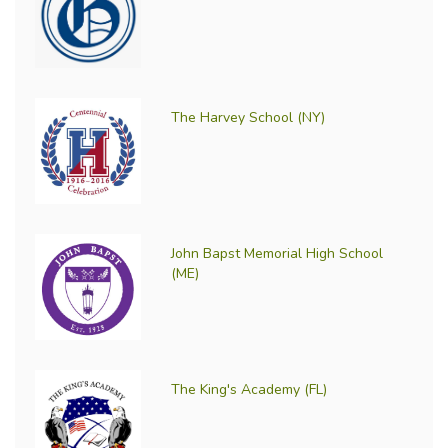
The Harvey School (NY)
John Bapst Memorial High School
(ME)
The King's Academy (FL)