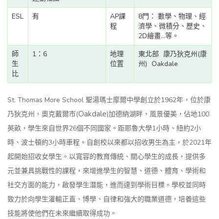
ESL
有
AP課
8門： 數學、物理、經
程
濟學、微積分、歷史、
2D繪畫...等。
師
1：6
地理
東北部
康乃狄克州(康
生
位置
州)
Oakdale
比
St. Thomas More School 聖湯瑪士摩爾中學創立於1962年，位於康
Oakdale
乃狄克州，奧克戴爾市(
)加德納湖畔，風景優美，佔地100
英畝，學生來自世界26個不同國家。距耶魯大學1小時、紐約2小
時、波士頓約3小時車程。自創校以來都以招收男生為主，於2021年
起開始招收女學生。以寬容的教育傳統、關心學生的成長，提供多
元並兼具挑戰性的課程，來增進學生的智慧、道德、體育、學術和
社交方面的能力，啟發學生潛能，進而達到學術目標。學校並同時
致力於向學生灌輸正直、博學、自律和強大的職業道德，培養這些
技能將使他們在未來繼續取得成功。