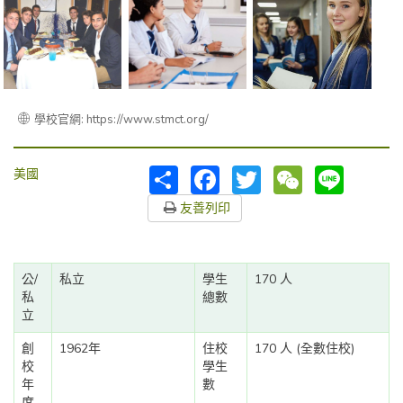
學校官網: https://www.stmct.org/
分
Facebook
Twitter
WeChat
Line
美國
享
友善列印
公/
私立
學生
170 人
私
總數
立
創
1962年
住校
170 人 (全數住校)
校
學生
年
數
度