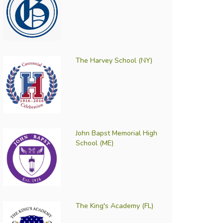
The Harvey School (NY)
John Bapst Memorial High
School (ME)
The King's Academy (FL)