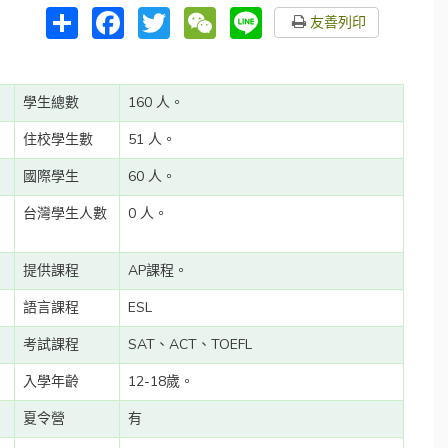
分
Facebook
Twitter
WeChat
Line
友善列印
享
學生總數
160 人。
住校學生數
51 人。
國際學生
60 人。
台灣學生人數
0 人。
提供課程
AP課程。
語言課程
ESL
。
考試課程
SAT、ACT、TOEFL
入學年齡
12-18歲。
夏令營
有