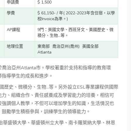
申請費
$ 1,500
學費
$ 61,150- / 年( 2022-2023年含住宿，以學
校Invoice為準。)
AP課程
9門：英國文學、西班牙文、美國歷史、微
積分、生物...等。
地理位置
東南部
喬治亞州(喬州)
美國全部
Atlanta
1959年於喬治亞州Atlanta市。學校著重於支持和指導的教育環
師指導學生的成長和進步。
國歷史、微積分、生物...等。另外設立ESL專業課程供國際
能力、組織合作、責任感養成及學習能力的培養，相信可
校強調個人教學，不但可以增加學生的知識，生活情況也
，鼓勵學生積極參與，訓練學生的領導能力。
喬治華盛頓大學、華盛頓州立大學、南卡羅萊納大學、林恩