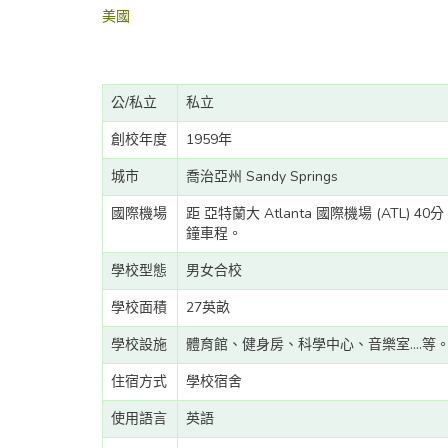
美國
公/私立
私立
創校年度
1959年
城市
喬治亞州 Sandy Springs
國際機場
距 亞特蘭大 Atlanta 國際機場 (ATL) 40分
鐘車程。
學校型態
男女合校
學校面積
27英畝
學校設施
體育館、健身房、科學中心、音樂室....等
住宿方式
學校宿舍
使用語言
英語