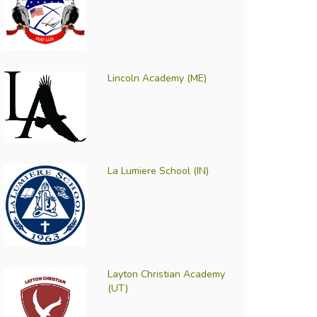
Lincoln Academy (ME)
La Lumiere School (IN)
Layton Christian Academy
(UT)