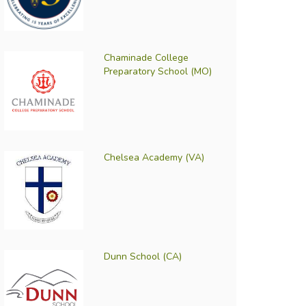
Chaminade College
Preparatory School (MO)
Chelsea Academy (VA)
Dunn School (CA)