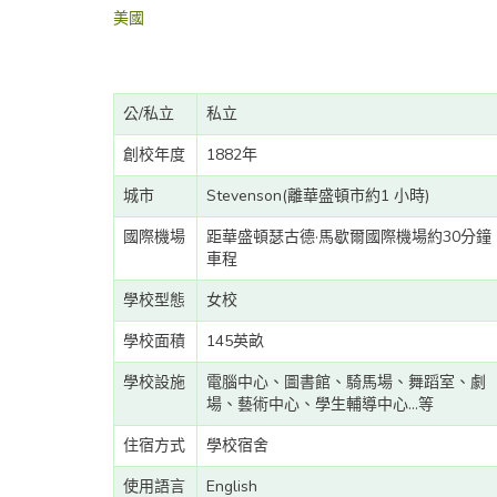
美國
公/私立
私立
創校年度
1882年
城市
Stevenson(離華盛頓市約1 小時)
國際機場
距華盛頓瑟古德·馬歇爾國際機場約30分鐘
車程
學校型態
女校
學校面積
145英畝
學校設施
電腦中心、圖書館、騎馬場、舞蹈室、劇
場、藝術中心、學生輔導中心...等
住宿方式
學校宿舍
使用語言
English