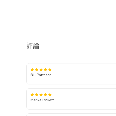
評論
Bill Patteson
Marika Pinkett