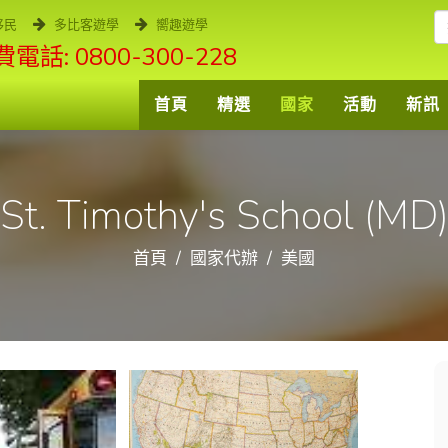
移民
多比客遊學
嚮趣遊學
電話: 0800-300-228
首頁
精選
國家
活動
新訊
St. Timothy's School (MD
首頁
國家代辦
美國