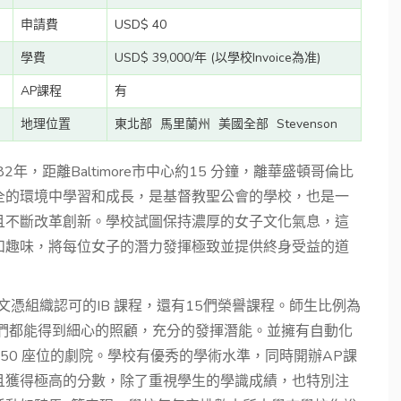
申請費
USD$ 40
學費
USD$ 39,000/年 (以學校Invoice為准)
AP課程
有
地理位置
東北部
馬里蘭州
美國全部
Stevenson
立於1882年，距離Baltimore市中心約15 分鐘，離華盛頓哥倫比
全的環境中學習和成長，是基督教聖公會的學校，也是一
且不斷改革創新。學校試圖保持濃厚的女子文化氣息，這
和趣味，將每位女子的潛力發揮極致並提供終身受益的道
anization國際文憑組織認可的IB 課程，還有15們榮譽課程。師生比例為
生們都能得到細心的照顧，充分的發揮潛能。並擁有自動化
50 座位的劇院。學校有優秀的學術水準，同時開辦AP課
且獲得極高的分數，除了重視學生的學識成績，也特別注