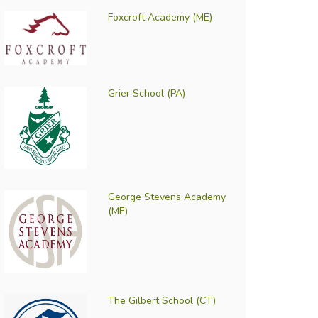
Foxcroft Academy (ME)
Grier School (PA)
George Stevens Academy
(ME)
The Gilbert School (CT)