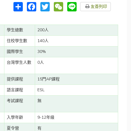
分
Facebook
Twitter
WeChat
Line
友善列印
享
學生總數
200人
住校學生數
140人
國際學生
30%
台灣學生人數
0人
提供課程
15門AP課程
語言課程
ESL
考試課程
無
入學年齡
9-12年級
夏令營
有