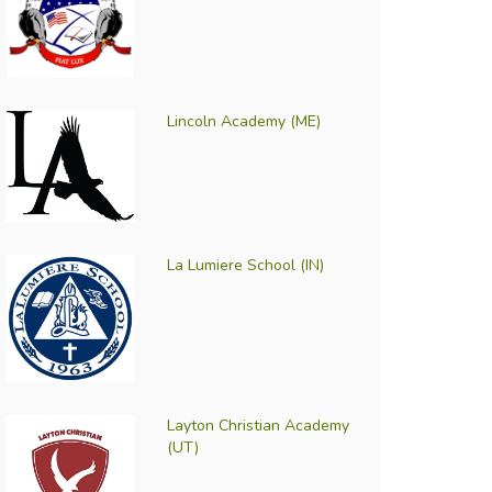
Lincoln Academy (ME)
La Lumiere School (IN)
Layton Christian Academy
(UT)