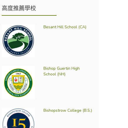
高度推薦學校
Besant Hill School (CA)
Bishop Guertin High
School (NH)
Bishopstrow College (B.S.)