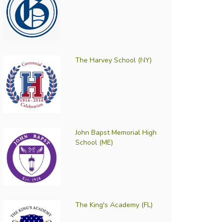
The Harvey School (NY)
John Bapst Memorial High
School (ME)
The King's Academy (FL)