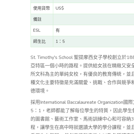
使用貨幣
US$
備註
ESL
有
師生比
1：5
St. Timothy's School 聖提摩西女子學校創
亞特區一個小時的路程。提供給女孩在精緻又安
所文科為主的單純女校，有優良的教育傳統，並
種文化主要特徵是充滿關愛、挑戰、合作與競爭
德環境。
採用International Baccalaureate Org
5：1，老師都能了解每位學生的特質，因此學
的圖書館、藝術工作室、馬術訓練中心和可容納3
程，讓學生在高中時就選讀大學的學分課程，並