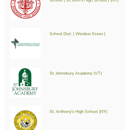
School ( St. John's High School ) (NY)
School Dist. ( Windsor Essex )
St. Johnsbury Academy (VT)
St. Anthony's High School (NY)