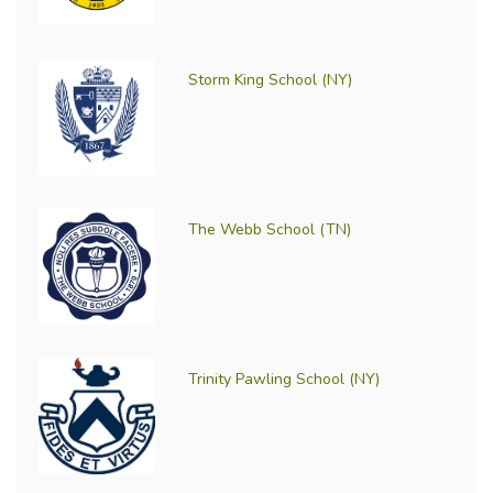
Storm King School (NY)
The Webb School (TN)
Trinity Pawling School (NY)