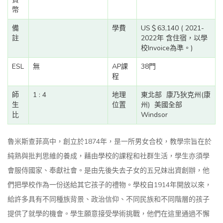
幣
備
學費
US＄63,140 ( 2021-
註
2022年 含住宿，以學
校Invoice為準。)
ESL
無
AP課
38門
程
師
1 : 4
地理
東北部
康乃狄克州(康
生
位置
州)
美國全部
比
Windsor
魯米斯查菲高中，創立於1874年，昰一所男女合校，教學宗旨在於
純熟與批判思維的養成，藉由學校的課程和社群生活，學生亦須學
會服侍國家、奉獻社會。是由先後失去子女的五兄妹出資創辦，他
們把學校作為一份送給其它孩子的禮物。學校自1914年開放以來，
給許多具有不同種族背景、政治信仰、不同民族和不同階層的孩子
提供了就學的機會。學生願意接受學術挑戰，他們在這里通過不懈