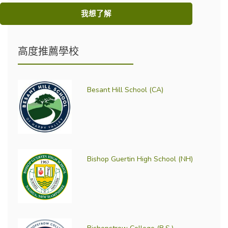
我想了解
高度推薦學校
Besant Hill School (CA)
Bishop Guertin High School (NH)