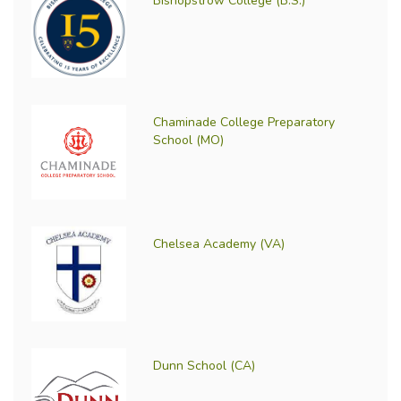
Bishopstrow College (B.S.)
Chaminade College Preparatory
School (MO)
Chelsea Academy (VA)
Dunn School (CA)