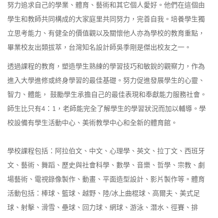
努力追求自己的學業、體育、藝術和其它個人愛好。他們在這個由
學生和教師共同構成的大家庭里共同努力，完善自我。培養學生獨
立思考能力、有健全的價值觀以及關懷他人亦為學校的教育重點，
畢業校友出類拔萃，台灣知名設計師吳季剛是傑出校友之一。
透過課程的教育，塑造學生熟練的學習技巧和敏銳的觀察力，作為
進入大學進修或終身學習的最佳基礎。努力促進發展學生的心靈、
智力、體能， 鼓勵學生承擔自己的最佳表現和奉獻能力服務社會。
師生比只有4：1，老師能完全了解學生的學習狀況而加以輔導。學
校設備有學生活動中心、美術教學中心和全新的體育館。
學校課程包括：阿拉伯文、中文、心理學、英文、拉丁文、西班牙
文、藝術、舞蹈、歷史與社會科學、數學、音樂、哲學、宗教、劇
場藝術、電視錄像製作、動畫、平面造型設計、影片製作等。體育
活動包括：棒球、籃球、越野、陸/冰上曲棍球、高爾夫、美式足
球、射擊、滑雪、壘球、回力球、網球、游泳、潛水、徑賽、排