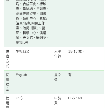
場、合成草皮、棒球
場、壘球場、足球場、
高爾夫練習場、圖書
館、藝術中心、素描/
油畫/版畫/陶藝工作
室、暗房(攝影)、藝
廊、科學中心、演講
廳、天文館、舞蹈室、
劇場...等
住
學校宿舍
入學
15-18 歲。
宿
年齡
方
式
使
English
夏令
有
用
營
語
言
使
US$
申請
US$ 160
用
費
貨