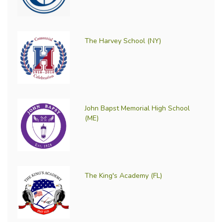
The Harvey School (NY)
John Bapst Memorial High School
(ME)
The King's Academy (FL)