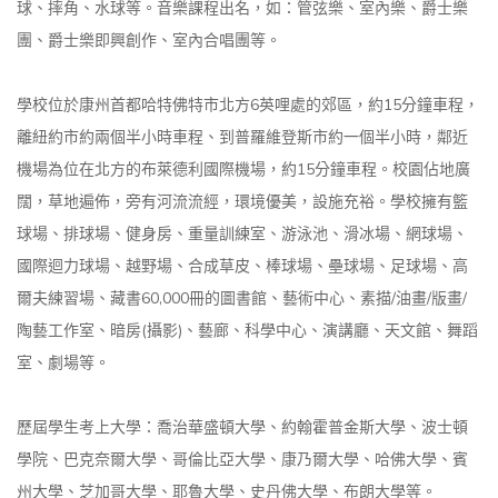
球、摔角、水球等。音樂課程出名，如：管弦樂、室內樂、爵士樂
團、爵士樂即興創作、室內合唱團等。
學校位於康州首都哈特佛特市北方6英哩處的郊區，約15分鐘車程，
離紐約市約兩個半小時車程、到普羅維登斯市約一個半小時，鄰近
機場為位在北方的布萊德利國際機場，約15分鐘車程。校園佔地廣
闊，草地遍佈，旁有河流流經，環境優美，設施充裕。學校擁有籃
球場、排球場、健身房、重量訓練室、游泳池、滑冰場、網球場、
國際迴力球場、越野場、合成草皮、棒球場、壘球場、足球場、高
爾夫練習場、藏書60,000冊的圖書館、藝術中心、素描/油畫/版畫/
陶藝工作室、暗房(攝影)、藝廊、科學中心、演講廳、天文館、舞蹈
室、劇場等。
歷屆學生考上大學：喬治華盛頓大學、約翰霍普金斯大學、波士頓
學院、巴克奈爾大學、哥倫比亞大學、康乃爾大學、哈佛大學、賓
州大學、芝加哥大學、耶魯大學、史丹佛大學、布朗大學等。