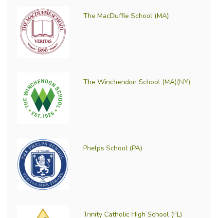
The MacDuffie School (MA)
The Winchendon School (MA)(NY)
Phelps School (PA)
Trinity Catholic High School (FL)