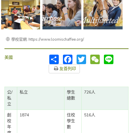
學校官網: https://www.loomischaffee.org/
分
Facebook
Twitter
WeChat
Line
美國
享
友善列印
公/
私立
學生
726人
私
總數
立
創
1874
住校
516人
校
學生
年
數
度