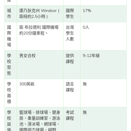
城
康乃狄克州 Windsor (
國際
17%
市
距紐約2.5小時 )
學生
國
距 布拉德利 國際機場
台灣
0人
際
約20分鐘車程。
學生
機
人數
場
學
男女合校
提供
9-12年級
校
課程
型
態
學
300英畝
語言
無
校
課程
面
積
學
籃球場、排球場、健身
考試
無
校
房、重量訓練室、游泳
課程
設
池、滑冰場、網球場、
施
國際迴力球場、越野