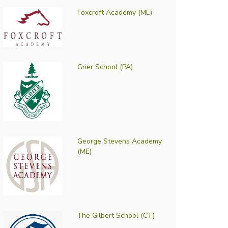
Foxcroft Academy (ME)
Grier School (PA)
George Stevens Academy
(ME)
The Gilbert School (CT)