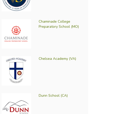
Chaminade College
Preparatory School (MO)
Chelsea Academy (VA)
Dunn School (CA)