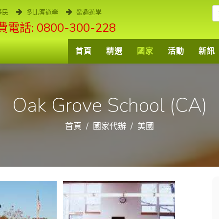
移民
多比客遊學
嚮趣遊學
電話: 0800-300-228
首頁
精選
國家
活動
新訊
Oak Grove School (CA)
首頁
國家代辦
美國