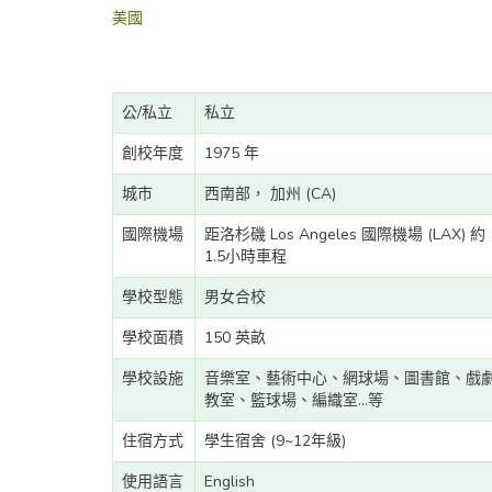
美國
公/私立
私立
創校年度
1975 年
城市
西南部， 加州 (CA)
國際機場
距洛杉磯 Los Angeles 國際機場 (LAX) 約
1.5小時車程
學校型態
男女合校
學校面積
150 英畝
學校設施
音樂室、藝術中心、網球場、圖書館、戲
教室、籃球場、編織室...等
住宿方式
學生宿舍 (9~12年級)
使用語言
English