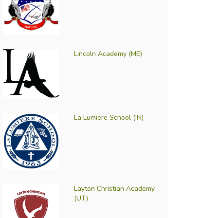
Lincoln Academy (ME)
La Lumiere School (IN)
Layton Christian Academy
(UT)