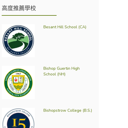
高度推薦學校
Besant Hill School (CA)
Bishop Guertin High
School (NH)
Bishopstrow College (B.S.)