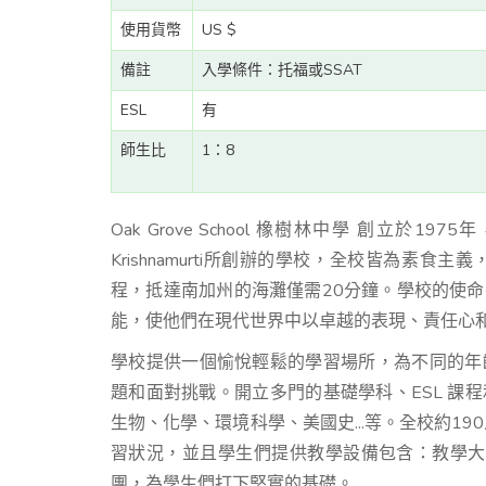
使用貨幣
US $
備註
入學條件：托福或SSAT
ESL
有
師生比
1：8
Oak Grove School 橡樹林中學 創立於1
Krishnamurti所創辦的學校，全校皆為素食主義
程，抵達南加州的海灘僅需20分鐘。學校的使
能，使他們在現代世界中以卓越的表現、責任心
學校提供一個愉悅輕鬆的學習場所，為不同的年
題和面對挑戰。開立多門的基礎學科、ESL 課
生物、化學、環境科學、美國史...等。全校約1
習狀況，並且學生們提供教學設備包含：教學大樓
團，為學生們打下堅實的基礎。