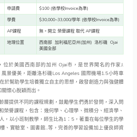
申請費
$100 (依學校Invoice為準)
學費
$30,000~33,000/學年 (依學校Invoice為準)
AP課程
無。開立 榮譽課程 取代 AP課程
地理位置
西南部
加利福尼亞州(加州)
洛杉磯
Ojai
美國全部
975年，位於美國西南部的加州 Ojai市，是世界聞名的作家J.
，風景優美，距離洛杉磯Los Angeles 國際機場1.5小時車
命在於幫助學生培養獨立自主的思想，啟發創造力與強健體
和關懷心脫穎而出。
齡層提供不同的課程規劃，鼓勵學生們勇於發問，深入問
程和榮譽課程，包含：幾何學、心理學、微積分、經濟學、
90人，以小班制教學，師生比為1：5，著重在每位學生的學
、實驗室、圖書館...等，完善的學習設備加上優良師資