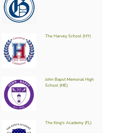
The Harvey School (NY)
John Bapst Memorial High
School (ME)
The King's Academy (FL)