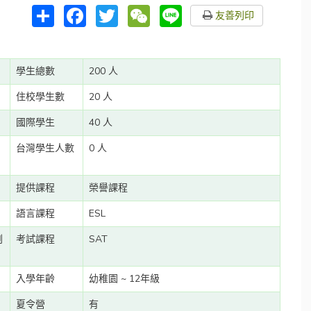
分
Facebook
Twitter
WeChat
Line
友善列印
享
學生總數
200 人
住校學生數
20 人
國際學生
40 人
台灣學生人數
0 人
提供課程
榮譽課程
語言課程
ESL
劇
考試課程
SAT
入學年齡
幼稚園 ~ 12年級
夏令營
有