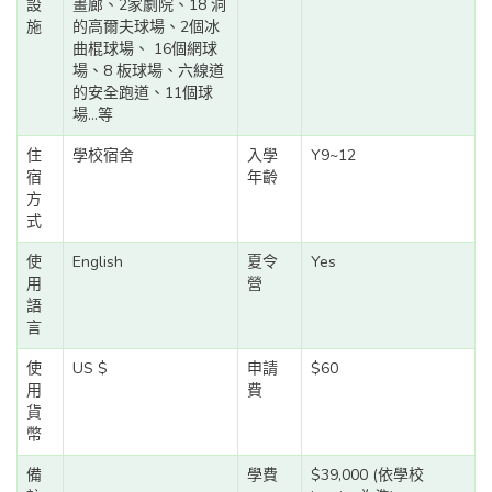
設
畫廊、2家劇院、18 洞
施
的高爾夫球場、2個冰
曲棍球場、 16個網球
場、8 板球場、六線道
的安全跑道、11個球
場...等
住
學校宿舍
入學
Y9~12
宿
年齡
方
式
使
English
夏令
Yes
用
營
語
言
使
US $
申請
$60
用
費
貨
幣
備
學費
$39,000 (依學校