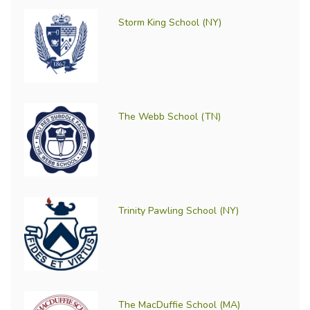
Storm King School (NY)
The Webb School (TN)
Trinity Pawling School (NY)
The MacDuffie School (MA)