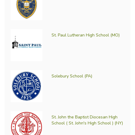
St. Paul Lutheran High School (MO)
Solebury School (PA)
St. John the Baptist Diocesan High
School ( St. John's High School ) (NY)