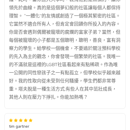
領先於曲線。真的是這個夢幻般的社區讓每個人都保持
理智。 “一體化”的友情感創造了一個極其緊密的社區。
它當然不適合所有人，但肯定會回饋你所投入的內容。
你是否會遇到偶爾被寵壞的腐爛的富家子弟？當然，但
每個被寵壞的小子都是五個聰明，聰明，善良，富有洞
察力的學生。給學校一個機會，不要過於關注預科學校
的先入為主的觀念，你會發現一個繁榮的社區。我唯一
的不滿就是這裡的LGBT社區看起來有點稀疏。作為唯
一公開的同性戀孩子之一有點孤立，但學校似乎越來越
好。我的性取向從未受到任何騷擾，學生們都非常尊
重。塔夫脫是一種生活方式;有些人在其中茁壯成長，
其他人則在壓力下掙扎。你能加熱嗎？
tim gartner