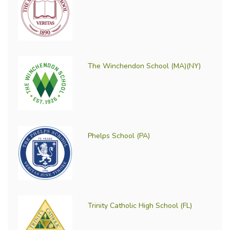
The Winchendon School (MA)(NY)
Phelps School (PA)
Trinity Catholic High School (FL)