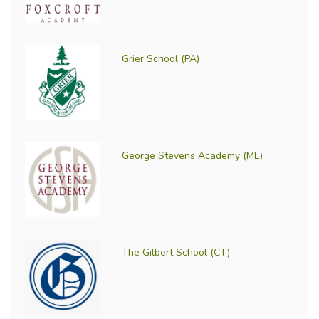
Grier School (PA)
George Stevens Academy (ME)
The Gilbert School (CT)