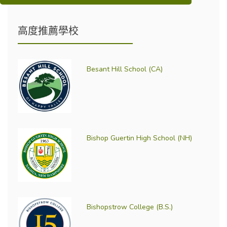
高度推薦學校
Besant Hill School (CA)
Bishop Guertin High School (NH)
Bishopstrow College (B.S.)