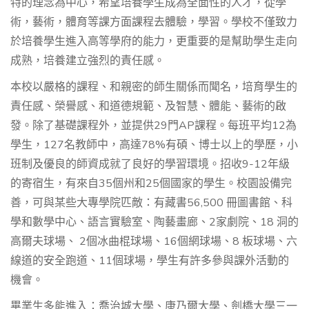
特的理念為中心，希望培養學生成為全面性的人才，從學
術，藝術，體育等課方面課程去體驗，學習。學校不僅致力
於培養學生進入高等學府的能力，更重要的是幫助學生走向
成熟，培養建立強烈的責任感。
本校以嚴格的課程、和親密的師生關係而聞名，培育學生的
責任感、榮譽感、和道德規範、及智慧、體能、藝術的啟
發。除了基礎課程外，並提供29門AP課程。每班平均12為
學生，127名教師中，高達78%有碩、博士以上的學歷，小
班制及優良的師資成就了良好的學習環境。招收9-12年級
的寄宿生，有來自35個州和25個國家的學生。校園設備完
善，可與某些大專學院匹敵：有藏書56,500 冊圖書館、科
學和數學中心、語言實驗室、陶藝畫廊、2家劇院、18 洞的
高爾夫球場、 2個冰曲棍球場、16個網球場、8 板球場、六
線道的安全跑道、11個球場，學生有許多參與課外活動的
機會。
畢業生多能進入：喬治城大學、康乃爾大學、劍橋大學三一