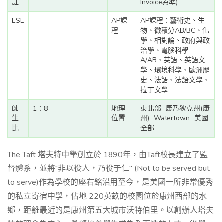
註
Invoice為準)
ESL
AP課
AP課程：藝術史、生
程
物、微積分AB/BC、化
學、相對論、政府與政
治學、電腦科學
A/AB、英語、英語文
學、環境科學、歐洲歷
史、法語、法語文學、
拉丁文學
師
1：8
地理
東北部
康乃狄克州(康
生
位置
州)
Watertown
美國
比
全部
The Taft 塔夫特中學創立於 1890年，由Taft校長建立了監
督體系，並將"非以役人，乃役于仁" (Not to be served but
to serve)作為學校的座右銘沿用至今，是美國一所非常優秀
的私立寄宿中學，佔地 220英畝的校園位於康州西部的水
鄉，距離最近的是康州第五大城市沃特伯里。以創辦人塔夫