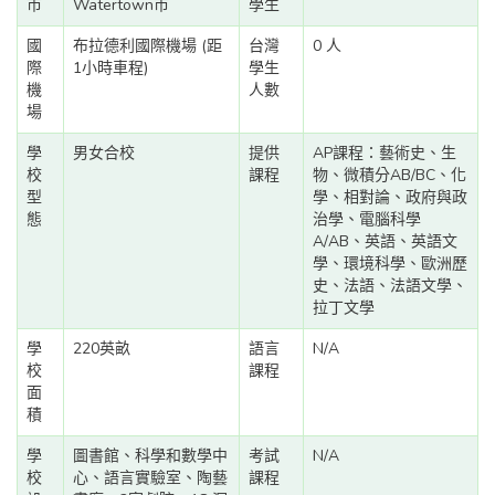
市
Watertown市
學生
國
布拉德利國際機場 (距
台灣
0 人
際
1小時車程)
學生
機
人數
場
學
男女合校
提供
AP課程：藝術史、生
校
課程
物、微積分AB/BC、化
型
學、相對論、政府與政
態
治學、電腦科學
A/AB、英語、英語文
學、環境科學、歐洲歷
史、法語、法語文學、
拉丁文學
學
220英畝
語言
N/A
校
課程
面
積
學
圖書館、科學和數學中
考試
N/A
校
心、語言實驗室、陶藝
課程