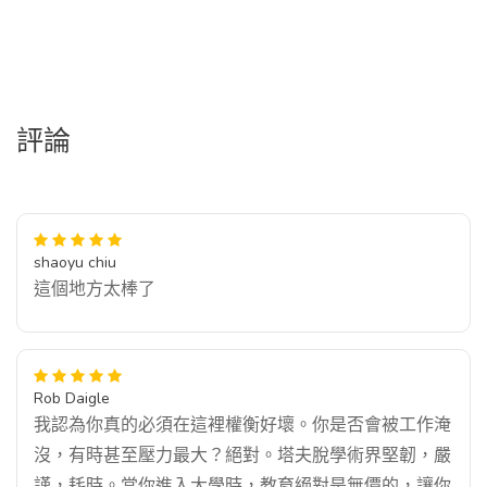
評論
shaoyu chiu
這個地方太棒了
Rob Daigle
我認為你真的必須在這裡權衡好壞。你是否會被工作淹
沒，有時甚至壓力最大？絕對。塔夫脫學術界堅韌，嚴
謹，耗時。當你進入大學時，教育絕對是無價的，讓你