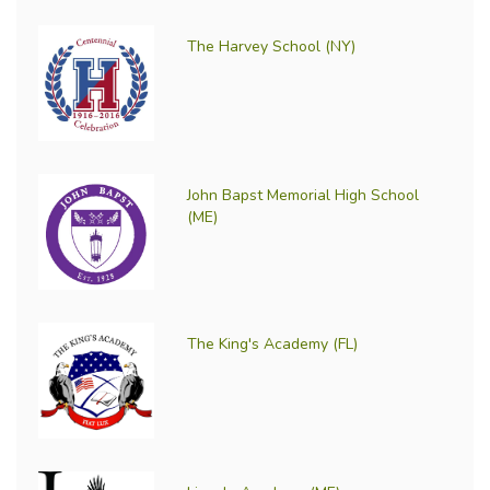
The Harvey School (NY)
John Bapst Memorial High School
(ME)
The King's Academy (FL)