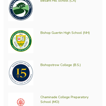
Besant Hill School (CA)
Bishop Guertin High School (NH)
Bishopstrow College (B.S.)
Chaminade College Preparatory
School (MO)