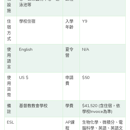
設
泳池等
施
住
學校住宿
入學
Y9
宿
年齡
方
式
使
English
夏令
N/A
用
營
語
言
使
US $
申請
$50
用
費
貨
幣
備
基督教教會學校
學費
$41,520 (含住宿，依
註
學校Invoice為準)
ESL
AP課
生物化學、微積分、電
程
腦科學、英語、英語文