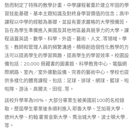
勢而制定了特殊的教學計畫，中學課程著重於建立牢固的學
習技能基礎、基本主題知識及對終身學習價值的信念；高中
課程以中學的經驗為基礎，並設有要求嚴格的大學預備班，
旨在為學生準備進入美國及其他地區最具競爭力的大學。課
程涵蓋英語、數學、科學、外語、藝術、人文...等領域。學
生、教師和管理人員的頻繁溝通，積極創造個性化教學的方
法可以提高學生的學習興趣，提高學生的學習效率。校園設
備包括：20,000 冊藏書的圖書館、科學教育中心、電腦網
際網路、室內／室外運動設備、完善的藝術中心。學校也提
供多樣化的體育課程，包括：足球、排球、網球、籃球、啦
啦隊、游泳、高爾夫、田徑...等。
該校升學率為98%，大部分畢業生被美國前100的名校錄
取。歷屆學生畢業後多順利進入:耶魯大學、芝加哥大學、
德州大學、約翰.霍普金斯大學、喬治城大學、波士頓大學...
等。