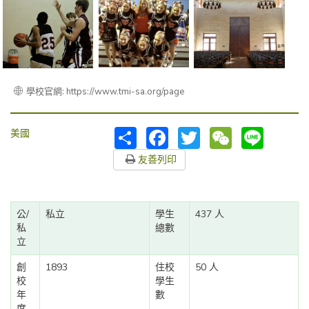
學校官網: https://www.tmi-sa.org/page
分
Facebook
Twitter
WeChat
Line
美國
享
友善列印
公/
私立
學生
437 人
私
總數
立
創
1893
住校
50 人
校
學生
年
數
度