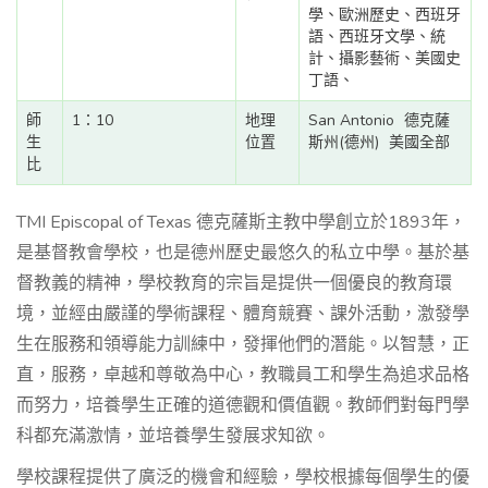
學、歐洲歷史、西班牙
語、西班牙文學、統
計、攝影藝術、美國史
丁語、
師
1：10
地理
San Antonio
德克薩
生
位置
斯州(德州)
美國全部
比
TMI Episcopal of Texas 德克薩斯主教中學創立於1893年，
是基督教會學校，也是德州歷史最悠久的私立中學。基於基
督教義的精神，學校教育的宗旨是提供一個優良的教育環
境，並經由嚴謹的學術課程、體育競賽、課外活動，激發學
生在服務和領導能力訓練中，發揮他們的潛能。以智慧，正
直，服務，卓越和尊敬為中心，教職員工和學生為追求品格
而努力，培養學生正確的道德觀和價值觀。教師們對每門學
科都充滿激情，並培養學生發展求知欲。
學校課程提供了廣泛的機會和經驗，學校根據每個學生的優