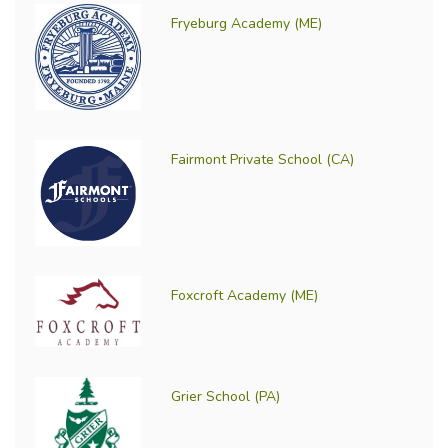
Fryeburg Academy (ME)
Fairmont Private School (CA)
Foxcroft Academy (ME)
Grier School (PA)