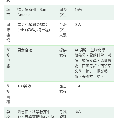
城
德克薩斯州，San
國際
15%
市
Antonio
學生
國
喬治布希洲際機場
台灣
0 人
際
(IAH) (距3小時車程)
學生
機
人數
場
學
男女合校
提供
AP課程：生物化學、
校
課程
微積分、電腦科學、英
型
語、英語文學、歐洲歷
態
史、西班牙語、西班牙
文學、統計、攝影藝
術、美國拉丁語、
學
100英畝
語言
ESL
校
課程
面
積
學
圖書館、科學教育中
考試
N/A
校
心、音樂藝術中心、游
課程