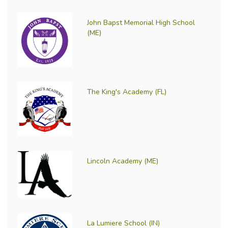
John Bapst Memorial High School
(ME)
The King's Academy (FL)
Lincoln Academy (ME)
La Lumiere School (IN)