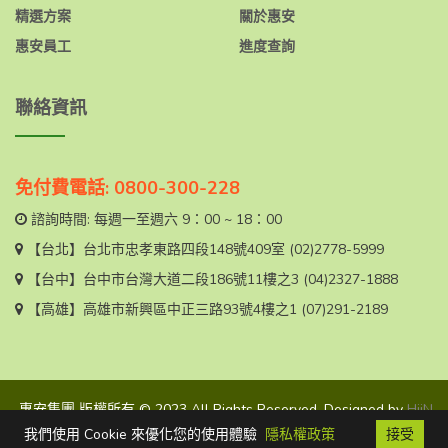
精選方案
關於惠安
惠安員工
進度查詢
聯絡資訊
免付費電話: 0800-300-228
諮詢時間: 每週一至週六 9：00 ~ 18：00
【台北】
台北市忠孝東路四段148號409室
(02)2778-5999
【台中】
台中市台灣大道二段186號11樓之3
(04)2327-1888
【高雄】
高雄市新興區中正三路93號4樓之1
(07)291-2189
惠安集團 版權所有 © 2023 All Rights Reserved. Designed by
HiiN
CO
我們使用 Cookie 來優化您的使用體驗
隱私權政策
接受
FB
聯絡我們
免費電話