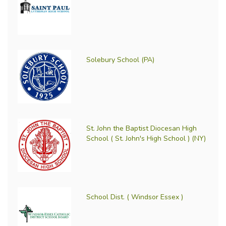
Solebury School (PA)
St. John the Baptist Diocesan High
School ( St. John's High School ) (NY)
School Dist. ( Windsor Essex )