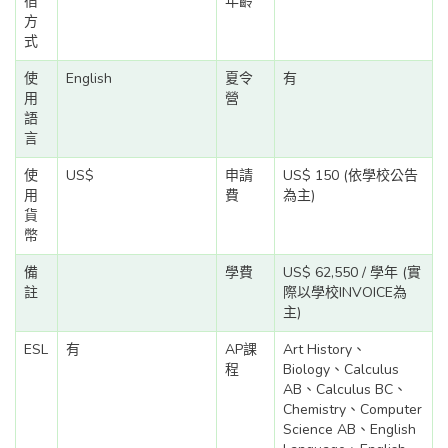
宿
年齡
方
式
使
English
夏令
有
用
營
語
言
使
US$
申請
US$ 150 (依學校公告
用
費
為主)
貨
幣
備
學費
US$ 62,550 / 學年 (實
註
際以學校INVOICE為
主)
ESL
有
AP課
Art History、
程
Biology、Calculus
AB、Calculus BC、
Chemistry、Computer
Science AB、English