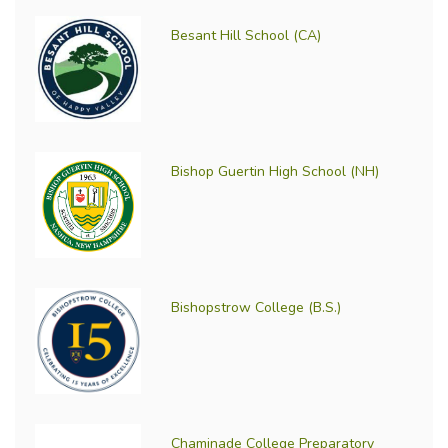
Besant Hill School (CA)
Bishop Guertin High School (NH)
Bishopstrow College (B.S.)
Chaminade College Preparatory