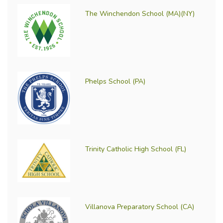
The Winchendon School (MA)(NY)
Phelps School (PA)
Trinity Catholic High School (FL)
Villanova Preparatory School (CA)