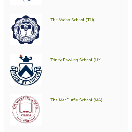
The Webb School (TN)
Trinity Pawling School (NY)
The MacDuffie School (MA)