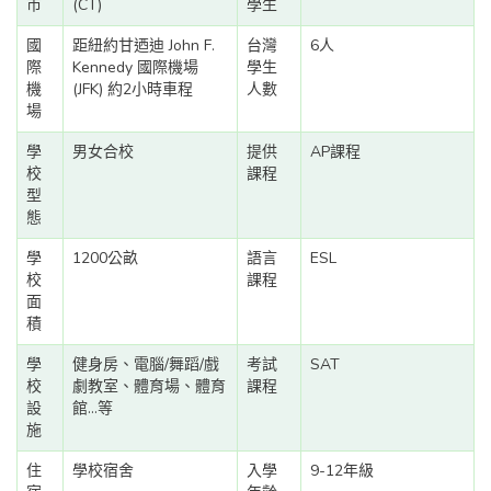
市
(CT)
學生
國
距紐約甘迺迪 John F.
台灣
6人
際
Kennedy 國際機場
學生
機
(JFK) 約2小時車程
人數
場
學
男女合校
提供
AP課程
校
課程
型
態
學
1200公畝
語言
ESL
校
課程
面
積
學
健身房、電腦/舞蹈/戲
考試
SAT
校
劇教室、體育場、體育
課程
設
館...等
施
住
學校宿舍
入學
9-12年級