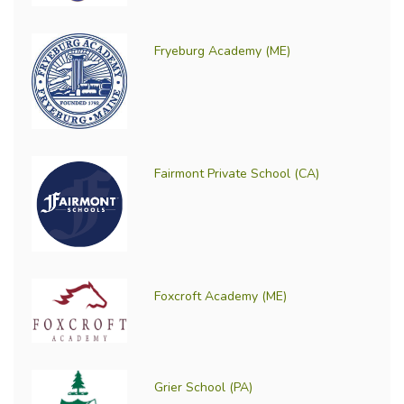
Fryeburg Academy (ME)
Fairmont Private School (CA)
Foxcroft Academy (ME)
Grier School (PA)