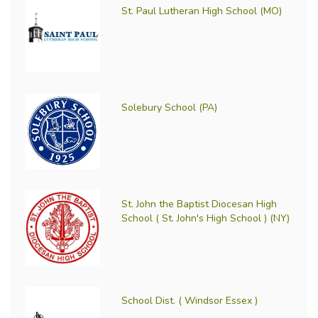
St. Paul Lutheran High School (MO)
Solebury School (PA)
St. John the Baptist Diocesan High
School ( St. John's High School ) (NY)
School Dist. ( Windsor Essex )