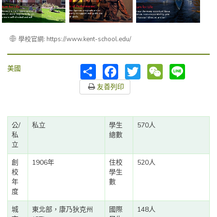
學校官網: https://www.kent-school.edu/
分
Facebook
Twitter
WeChat
Line
美國
享
友善列印
公/
私立
學生
570人
私
總數
立
創
1906年
住校
520人
校
學生
年
數
度
城
東北部，康乃狄克州
國際
148人