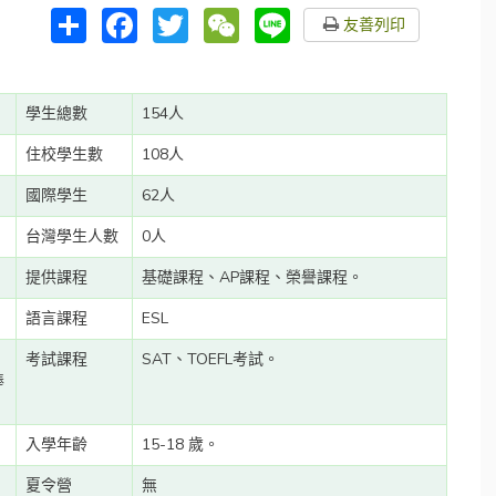
分
Facebook
Twitter
WeChat
Line
友善列印
享
學生總數
154人
住校學生數
108人
國際學生
62人
台灣學生人數
0人
提供課程
基礎課程、AP課程、榮譽課程。
語言課程
ESL
、
考試課程
SAT、TOEFL考試。
棒
入學年齡
15-18 歲。
夏令營
無