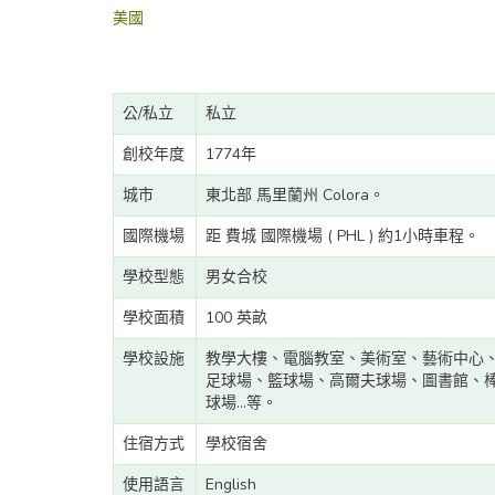
美國
公/私立
私立
創校年度
1774年
城市
東北部 馬里蘭州 Colora。
國際機場
距 費城 國際機場 ( PHL ) 約1小時車程。
學校型態
男女合校
學校面積
100 英畝
學校設施
教學大樓、電腦教室、美術室、藝術中心
足球場、籃球場、高爾夫球場、圖書館、
球場...等。
住宿方式
學校宿舍
使用語言
English