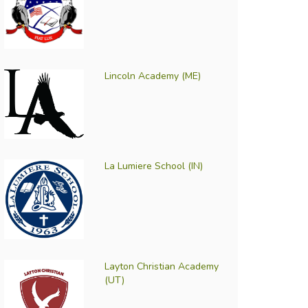
Lincoln Academy (ME)
La Lumiere School (IN)
Layton Christian Academy
(UT)