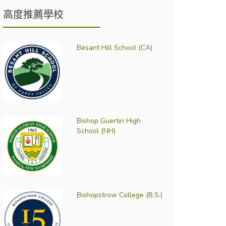
高度推薦學校
Besant Hill School (CA)
Bishop Guertin High
School (NH)
Bishopstrow College (B.S.)