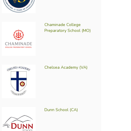
Chaminade College
Preparatory School (MO)
Chelsea Academy (VA)
Dunn School (CA)