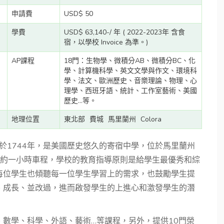
申請費
USD$ 50
學費
USD$ 63,140-/ 年 ( 2022-2023年 含食
宿，以學校 Invoice 為準。)
AP課程
18門：生物學、微積分AB、微積分BC、化
學、計算機科學、英文文學與作文、環境科
學、法文、歐洲歷史、音樂理論、物理、心
理學、西班牙語、統計、工作室藝術、美國
歷史...等。
地理位置
東北部
費城
馬里蘭州
Colora
漢中學，創校於1744年，是美國歷史悠久的寄宿中學，位於馬里蘭州
和費城約一小時車程，學校的教育指導原則是給學生最優秀和綜
每位學生也傾聽每一位學生學習上的需求，也鼓勵學生提
、成長、並改過，進而啟發學生的上進心和激發學生的潛
數學、科學、外語、藝術…等課程，另外，提供10門榮