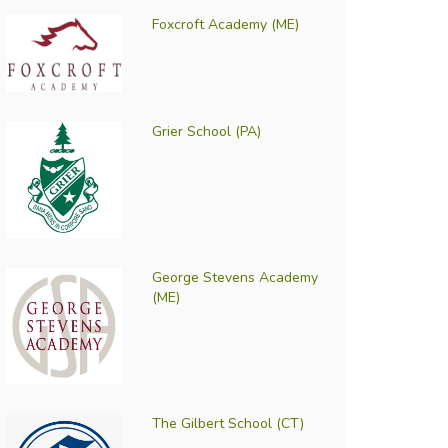
Foxcroft Academy (ME)
Grier School (PA)
George Stevens Academy
(ME)
The Gilbert School (CT)