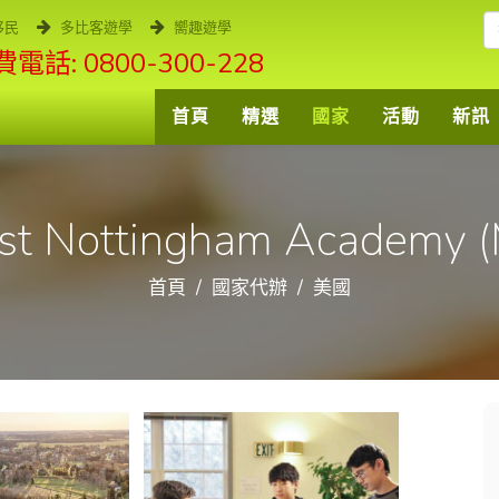
移民
多比客遊學
嚮趣遊學
電話: 0800-300-228
首頁
精選
國家
活動
新訊
t Nottingham Academy 
首頁
國家代辦
美國