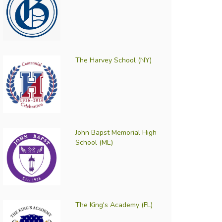
The Harvey School (NY)
John Bapst Memorial High
School (ME)
The King's Academy (FL)