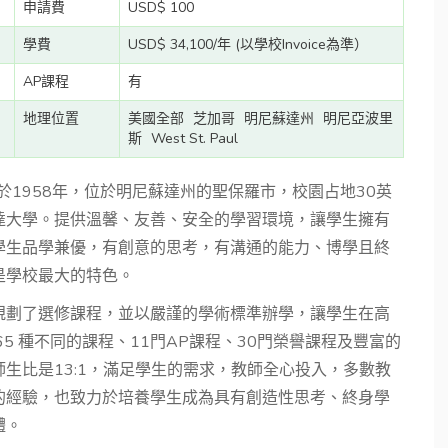
申請費
USD$ 100
學費
USD$ 34,100/年 (以學校Invoice為準）
AP課程
有
地理位置
美國全部
芝加哥
明尼蘇達州
明尼亞波里
斯
West St. Paul
 聖諾克斯中學創立於1958年，位於明尼蘇達州的聖保羅市，校園占地30英
達大學。提供溫馨、友善、安全的學習環境，讓學生擁有
學生品學兼優，有創意的思考，有溝通的能力、博學且終
是學校最大的特色。
規劃了選修課程，並以嚴謹的學術標準辦學，讓學生在高
5 種不同的課程、11門AP課程、30門榮譽課程及豐富的
生比是13:1，滿足學生的需求，教師全心投入，多數教
的經驗，也致力於培養學生成為具有創造性思考、終身學
體。