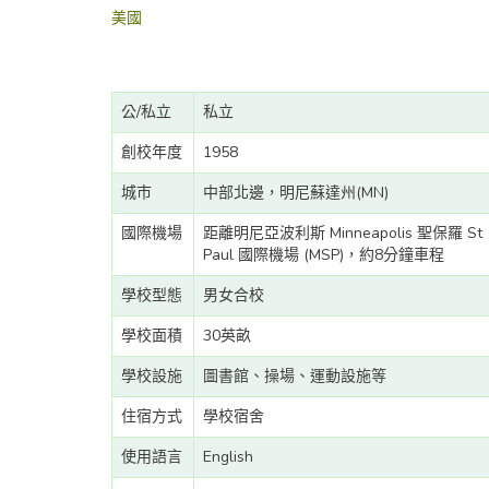
美國
公/私立
私立
創校年度
1958
城市
中部北邊，明尼蘇達州(MN)
國際機場
距離明尼亞波利斯 Minneapolis 聖保羅 St
Paul 國際機場 (MSP)，約8分鐘車程
學校型態
男女合校
學校面積
30英畝
學校設施
圖書館、操場、運動設施等
住宿方式
學校宿舍
使用語言
English