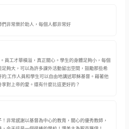
師們非常樂於助人，每個人都非常好
果。員工才華橫溢，真正關心。學生的身體足夠小，每個
但足夠大，可以為許多課外活動留出空間，鼓勵那些希
的;工作人員和學生可以自由地講述耶穌基督。藉著他
分享對上帝的愛。還有什麼比這更好的？
孩子！非常感謝以基督為中心的教育，關心的優秀教師，
棒，今天這是一個很棒的學校！讚美主為聖克羅伊！