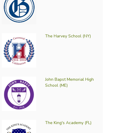
The Harvey School (NY)
John Bapst Memorial High
School (ME)
The King's Academy (FL)