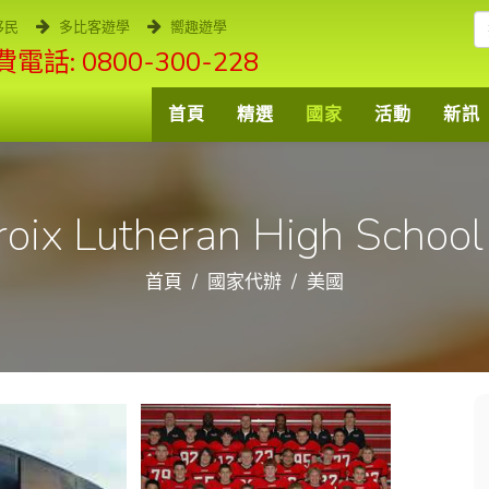
移民
多比客遊學
嚮趣遊學
電話: 0800-300-228
首頁
精選
國家
活動
新訊
roix Lutheran High Schoo
首頁
國家代辦
美國