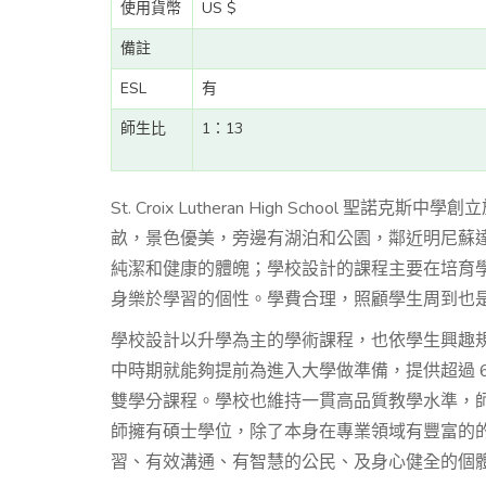
使用貨幣
US $
備註
ESL
有
師生比
1：13
St. Croix Lutheran High School
畝，景色優美，旁邊有湖泊和公園，鄰近明尼蘇
純潔和健康的體魄；學校設計的課程主要在培育
身樂於學習的個性。學費合理，照顧學生周到也
學校設計以升學為主的學術課程，也依學生興趣
中時期就能夠提前為進入大學做準備，提供超過 6
雙學分課程。學校也維持一貫高品質教學水準，師
師擁有碩士學位，除了本身在專業領域有豐富的
習、有效溝通、有智慧的公民、及身心健全的個