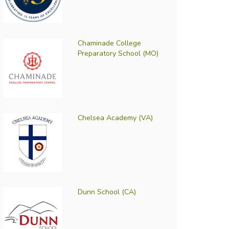
Chaminade College
Preparatory School (MO)
Chelsea Academy (VA)
Dunn School (CA)