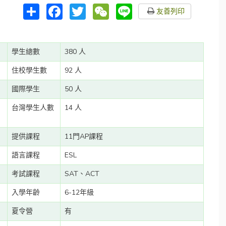
分
Facebook
Twitter
WeChat
Line
友善列印
享
學生總數
380 人
住校學生數
92 人
國際學生
50 人
台灣學生人數
14 人
提供課程
11門AP課程
語言課程
ESL
考試課程
SAT、ACT
入學年齡
6-12年級
夏令營
有