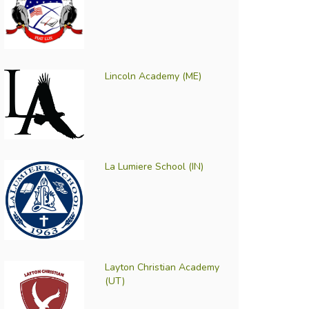
Lincoln Academy (ME)
La Lumiere School (IN)
Layton Christian Academy
(UT)