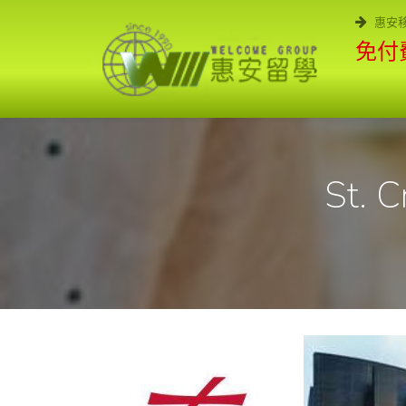
惠安
免付費
St. C