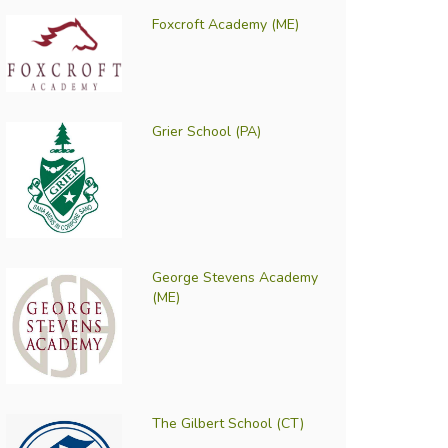
Foxcroft Academy (ME)
Grier School (PA)
George Stevens Academy
(ME)
The Gilbert School (CT)