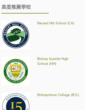
高度推薦學校
Besant Hill School (CA)
Bishop Guertin High
School (NH)
Bishopstrow College (B.S.)