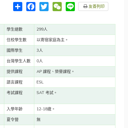
分
Facebook
Twitter
WeChat
Line
友善列印
享
學生總數
299人
住校學生數
以寄宿家庭為主。
國際學生
3人
台灣學生人數
0人
提供課程
AP 課程、榮譽課程。
語言課程
ESL
考試課程
SAT 考試。
入學年齡
12-18歲。
夏令營
無