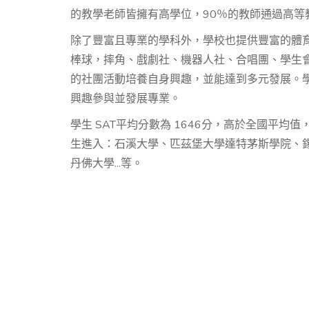
的教學老師皆擁有高學位，90％的教師通過高等
除了豐富且專業的學科外，學校也提供豐富的體
棒球，摔角、戲劇社、機器人社、合唱團、學生會
的社團活動培養自身興趣，並能達到多元發展。
興趣參與並發展專業。
學生 SAT平均分數為 1646分，高於全國平
生進入：石溪大學、匹茲堡大學達特茅斯學院、
丹佛大學...等。