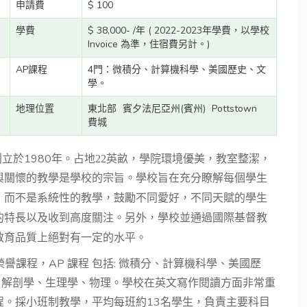
申請費
$ 100
學費
$ 38,000- /年 ( 2022-2023年學費，以學校
Invoice 為準，住宿費另計。)
AP課程
4門：微積分、計算機科學、美國歷史、文
學。
地理位置
東北部
賓夕法尼亞州(賓州)
Pottstown
費城
學院創立於1980年。
占地
22
英畝，學院環境優美，教室整潔，
與關懷的教學是學校的宗旨。學校
旨在充分瞭解每個學生
，而不是系統性的教學，鼓勵不同愛好，不同天賦的學生
另外，學校並通過國際基督教
的特長以及收到高度關注。
教育品質上絕對有一定的水平。
譽課程，AP 課程 包括: 微積分、計算機科學、美國歷
函數、解剖學、生理學、物理。
學校在英文寫作閱讀方面非常重
程。採
小班制教學，平均每班約13名學生，負責主要科目