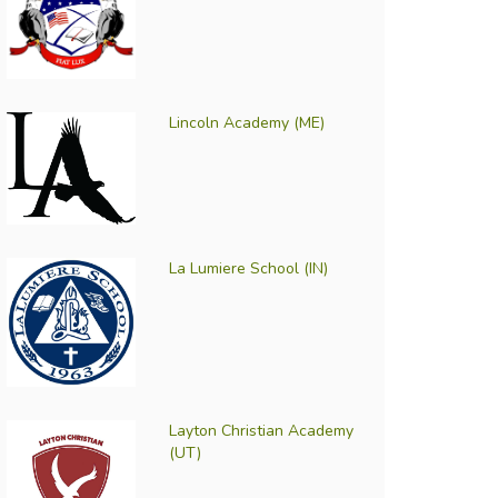
Lincoln Academy (ME)
La Lumiere School (IN)
Layton Christian Academy
(UT)