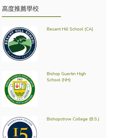
高度推薦學校
Besant Hill School (CA)
Bishop Guertin High
School (NH)
Bishopstrow College (B.S.)