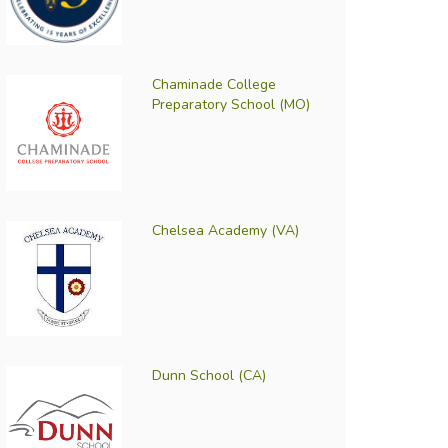
Chaminade College
Preparatory School (MO)
Chelsea Academy (VA)
Dunn School (CA)