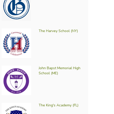
The Harvey School (NY)
John Bapst Memorial High
School (ME)
The King's Academy (FL)