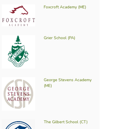
Foxcroft Academy (ME)
Grier School (PA)
George Stevens Academy
(ME)
The Gilbert School (CT)