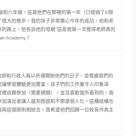
四年級和六年級。這是他們在那裡的第一年（已經過了6個
了很大的進步。我的孫子非常擔心今年的成功，他和老
家的路上，他告訴他的母親“這是我第一次覺得老師真的
n Academy！
。教師和行政人員以祈禱開始他們的日子，並根據我們的
對讓學習體驗更加豐富。孩子們的工作量令人印象深
室裡自願參加（需要通關），並且喜歡我所看到的。我
參加演出會讓人感到困惑和不那麼個人化。這種結構也
再與這個原則相結合。我希望他們回歸一位校長作為主