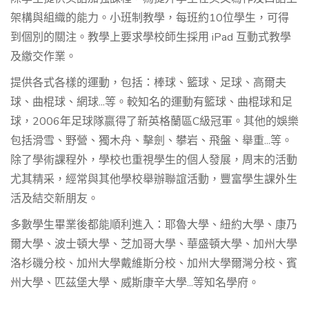
架構與組織的能力。小班制教學，每班約10位學生，可得
到個別的關注。教學上要求學校師生採用 iPad 互動式教學
及繳交作業。
提供各式各樣的運動，包括：棒球、籃球、足球、高爾夫
球、曲棍球、網球...等。較知名的運動有籃球、曲棍球和足
球，2006年足球隊嬴得了新英格蘭區C級冠軍。其他的娛樂
包括滑雪、野營、獨木舟、擊劍、攀岩、飛盤、舉重...等。
除了學術課程外，學校也重視學生的個人發展，周末的活動
尤其精采，經常與其他學校舉辦聯誼活動，豐富學生課外生
活及結交新朋友。
多數學生畢業後都能順利進入：耶魯大學、紐約大學、康乃
爾大學、波士頓大學、芝加哥大學、華盛頓大學、加州大學
洛杉磯分校、加州大學戴維斯分校、加州大學爾灣分校、賓
州大學、匹茲堡大學、威斯康辛大學...等知名學府。