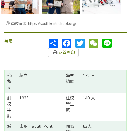
學校官網: https://southkentschool.org/
分
Facebook
Twitter
WeChat
Line
美國
享
友善列印
公/
私立
學生
172 人
私
總數
立
創
1923
住校
140 人
校
學生
年
數
度
城
康州，South Kent
國際
52人