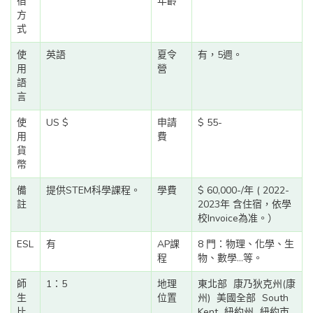
宿
年齡
方
式
使
英語
夏令
有，5週。
用
營
語
言
使
US $
申請
$ 55-
用
費
貨
幣
備
提供STEM科學課程。
學費
$ 60,000-/年 ( 2022-
註
2023年 含住宿，依學
校Invoice為准。）
ESL
有
AP課
8 門：物理、化學、生
程
物、數學...等。
師
1：5
地理
東北部
康乃狄克州(康
生
位置
州)
美國全部
South
比
Kent
紐約州
紐約市