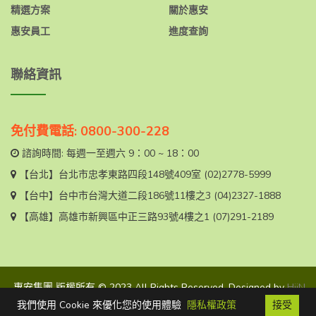
精選方案
關於惠安
惠安員工
進度查詢
聯絡資訊
免付費電話: 0800-300-228
諮詢時間: 每週一至週六 9：00 ~ 18：00
【台北】
台北市忠孝東路四段148號409室
(02)2778-5999
【台中】
台中市台灣大道二段186號11樓之3
(04)2327-1888
【高雄】
高雄市新興區中正三路93號4樓之1
(07)291-2189
惠安集團 版權所有 © 2023 All Rights Reserved. Designed by
HiiN
CO
我們使用 Cookie 來優化您的使用體驗
隱私權政策
接受
FB
聯絡我們
免費電話