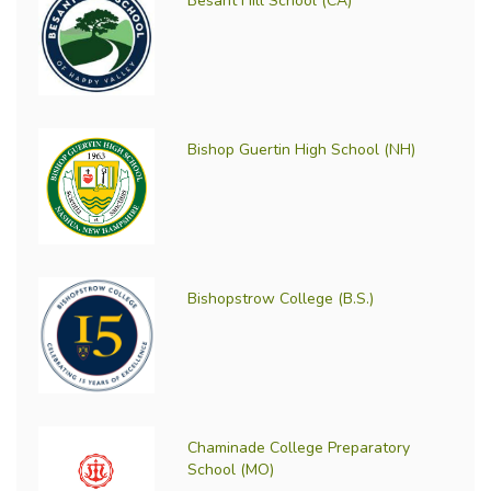
Besant Hill School (CA)
Bishop Guertin High School (NH)
Bishopstrow College (B.S.)
Chaminade College Preparatory
School (MO)