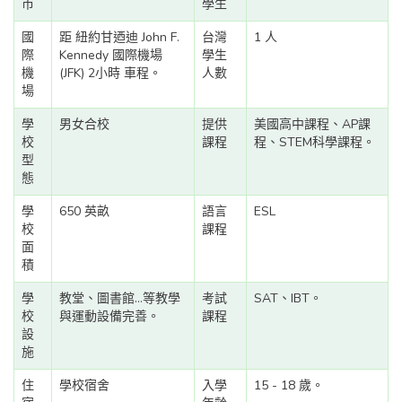
市
學生
國
距 紐約甘迺迪 John F.
台灣
1 人
際
Kennedy 國際機場
學生
機
(JFK) 2小時 車程。
人數
場
學
男女合校
提供
美國高中課程、AP課
校
課程
程、STEM科學課程。
型
態
學
650 英畝
語言
ESL
校
課程
面
積
學
教堂、圖書館...等教學
考試
SAT、IBT。
校
與運動設備完善。
課程
設
施
住
學校宿舍
入學
15 - 18 歲。