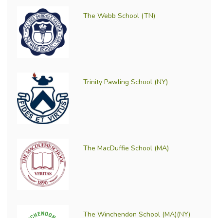
The Webb School (TN)
Trinity Pawling School (NY)
The MacDuffie School (MA)
The Winchendon School (MA)(NY)