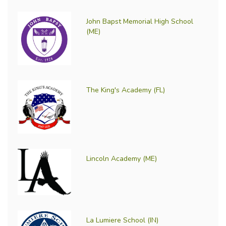
John Bapst Memorial High School
(ME)
The King's Academy (FL)
Lincoln Academy (ME)
La Lumiere School (IN)