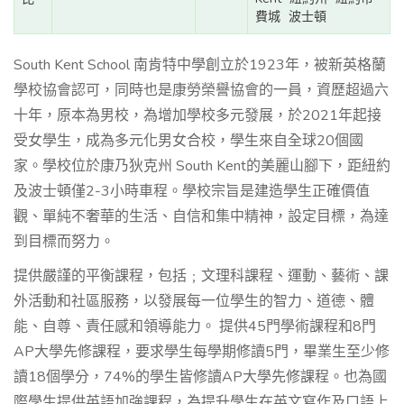
費城
波士頓
South Kent School 南肯特中學創立於1923年，被新英格蘭
學校協會認可，同時也是康勞榮譽協會的一員，資歷超過六
十年，原本為男校，為增加學校多元發展，於2021年起接
受女學生，成為多元化男女合校，學生來自全球20個國
家。學校位於康乃狄克州 South Kent的美麗山腳下，距紐約
及波士頓僅2-3小時車程。學校宗旨是建造學生正確價值
觀、單純不奢華的生活、自信和集中精神，設定目標，為達
到目標而努力。
提供嚴謹的平衡課程，包括﹔文理科課程、運動、藝術、課
外活動和社區服務，以發展每一位學生的智力、道德、體
能、自尊、責任感和領導能力。 提供45門學術課程和8門
AP大學先修課程，要求學生每學期修讀5門，畢業生至少修
讀18個學分，74%的學生皆修讀AP大學先修課程。也為國
際學生提供英語加強課程，為提升學生在英文寫作及口語上