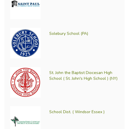
Solebury School (PA)
St. John the Baptist Diocesan High
School ( St. John's High School ) (NY)
School Dist. ( Windsor Essex )