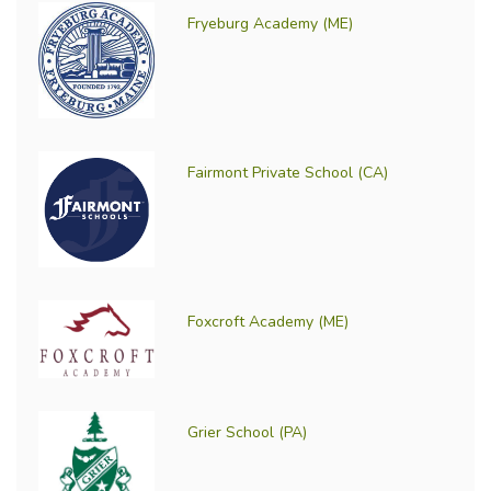
Fryeburg Academy (ME)
Fairmont Private School (CA)
Foxcroft Academy (ME)
Grier School (PA)