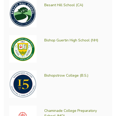
Besant Hill School (CA)
Bishop Guertin High School (NH)
Bishopstrow College (B.S.)
Chaminade College Preparatory
School (MO)