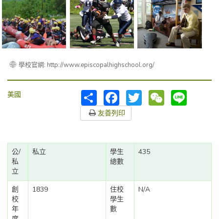
學校官網: http://www.episcopalhighschool.org/
分
Facebook
Twitter
WeChat
Line
美國
享
友善列印
公/
私立
學生
435
私
總數
立
創
1839
住校
N/A
校
學生
年
數
度