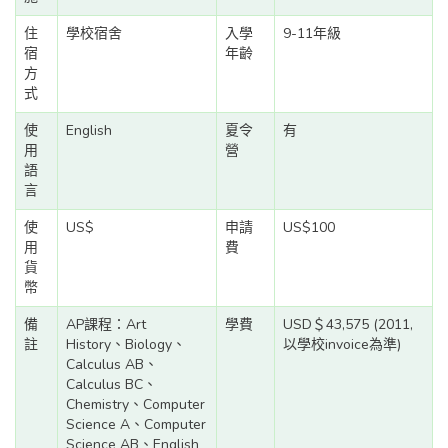
住
學校宿舍
入學
9-11年級
宿
年齡
方
式
使
English
夏令
有
用
營
語
言
使
US$
申請
US$100
用
費
貨
幣
備
AP課程：Art
學費
USD＄43,575 (2011,
註
History、Biology、
以學校invoice為準)
Calculus AB、
Calculus BC、
Chemistry、Computer
Science A、Computer
Science AB、English