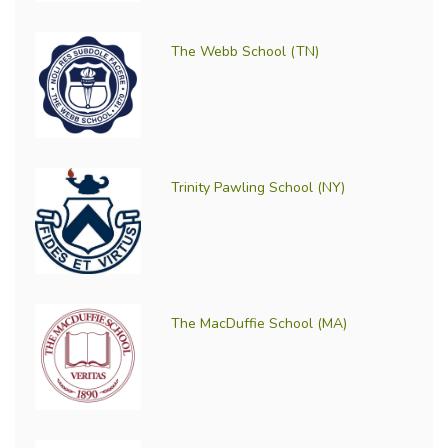
The Webb School (TN)
Trinity Pawling School (NY)
The MacDuffie School (MA)