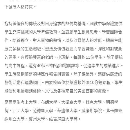
下發展人格特質。
抱持著優良的傳統及對自身追求的熱情為基礎，國教中學保證提供
學生充滿挑戰的大學準備教育，並鼓勵學生創意思考、學習團隊合
作、培養獨立、對人事物的熱情，以及欣賞他人的才能。讓學生能
感受多樣的生活體驗、想法及價值觀進而學習謙遜、彈性和對彼此
的尊重。有經驗豐富的老師，小班制，每班約11位學生，除了傳統
的高中課程，還有40個AP課程和電腦課等，促進學生的成績進步。
學生時常到華盛頓特區作報告與實習，除了課業外，還提供廣泛的
藝術活動和運動項目。由於校區位於華盛頓外圍10分鐘路程，學生
能便利地接觸到藝術、文化及各種來自於美國首都的資源。
歷屆學生考上大學：布朗大學、大衛森大學、杜克大學、明德學
院、西北大學、范德堡大學、華盛頓大學、威廉斯學院、北卡羅來
納州立大學、賓州大學、維吉尼亞大學等。