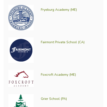
Fryeburg Academy (ME)
Fairmont Private School (CA)
Foxcroft Academy (ME)
Grier School (PA)