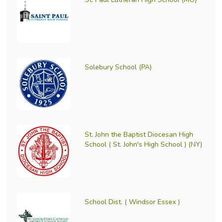
Solebury School (PA)
St. John the Baptist Diocesan High
School ( St. John's High School ) (NY)
School Dist. ( Windsor Essex )