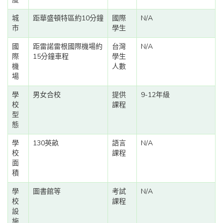
城
距華盛頓特區約10分鐘
國際
N/A
市
學生
國
距雷諾雷根國際機場約
台灣
N/A
際
15分鐘車程
學生
機
人數
場
學
男女合校
提供
9-12年級
校
課程
型
態
學
130英畝
語言
N/A
校
課程
面
積
學
圖書館等
考試
N/A
校
課程
設
施