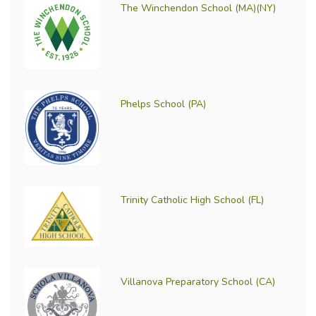
The Winchendon School (MA)(NY)
Phelps School (PA)
Trinity Catholic High School (FL)
Villanova Preparatory School (CA)