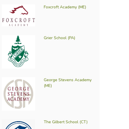
Foxcroft Academy (ME)
Grier School (PA)
George Stevens Academy
(ME)
The Gilbert School (CT)