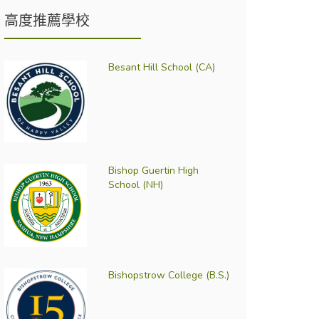
高度推薦學校
Besant Hill School (CA)
Bishop Guertin High
School (NH)
Bishopstrow College (B.S.)