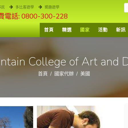
移民
多比客遊學
嚮趣遊學
電話: 0800-300-228
首頁
精選
國家
活動
新訊
tain College of Art and 
首頁
國家代辦
美國