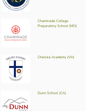
Chaminade College
Preparatory School (MO)
Chelsea Academy (VA)
Dunn School (CA)