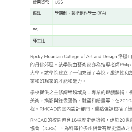
使用貨幣
US$
備註
學期制、藝術創作學士(BFA)
ESL
師生比
Rpcky Mountain College of Art and 
的丹佛郊區。該學院由藝術家亦為指導老師Philip J
大學。該學院建立了一個充滿了喜悅，啟迪性和
家和幻想家的才能和能力。
學校提供之主修課程領域為：專業的遊戲藝術，
美術，攝影與錄像藝術，雕塑和繪畫等。在2010
程。RMCAD的室內設計部門，重點強調包括了
RMCAD的校園包含18棟歷史建築物，建於2
協會（JCRS），為科羅拉多州相當有歷史淵故