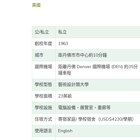
美國
公/私立
私立
創校年度
1963
城市
距丹佛市市中心約10分鐘
國際機場
距離丹佛 Denver 國際機場 (DEN) 約35分
鐘車程
學校型態
藝術設計類大學
學校面積
23英畝
學校設施
電腦設備，展覽室，畫廊等
住宿方式
寄宿家庭/ 學校宿舍（USD$4230/學期）
使用語言
English