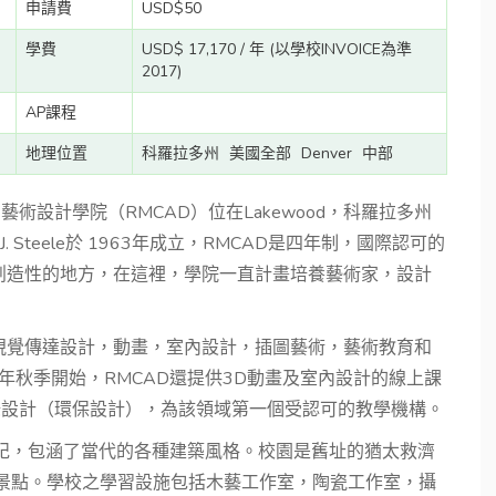
申請費
USD$50
學費
USD$ 17,170 / 年 (以學校INVOICE為準
2017)
AP課程
地理位置
科羅拉多州
美國全部
Denver
中部
Design 洛磯山藝術設計學院（RMCAD）位在Lakewood，科羅拉多州
. Steele於 1963年成立，RMCAD是四年制，國際認可的
創造性的地方，在這裡，學院一直計畫培養藝術家，設計
視覺傳達設計，動畫，室內設計，插圖藝術，藝術教育和
年秋季開始，RMCAD還提供3D動畫及室內設計的線上課
綠設計（環保設計），為該領域第一個受認可的教學機構。
0世紀，包涵了當代的各種建築風格。校園是舊址的猶太救濟
之景點。學校之學習設施包括木藝工作室，陶瓷工作室，攝