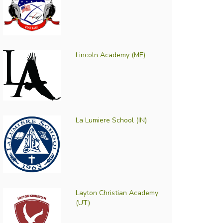
Lincoln Academy (ME)
La Lumiere School (IN)
Layton Christian Academy
(UT)