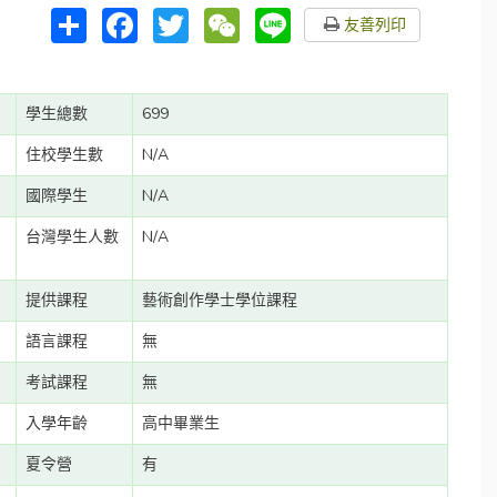
分
Facebook
Twitter
WeChat
Line
友善列印
享
學生總數
699
住校學生數
N/A
國際學生
N/A
台灣學生人數
N/A
提供課程
藝術創作學士學位課程
語言課程
無
考試課程
無
入學年齡
高中畢業生
夏令營
有