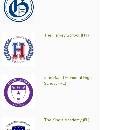
The Harvey School (NY)
John Bapst Memorial High
School (ME)
The King's Academy (FL)