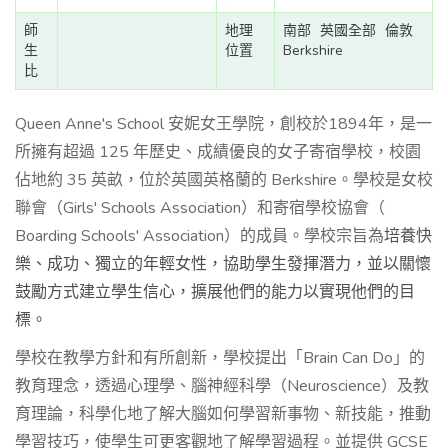
師
地理
南部
英國全部
倫敦
生
位置
Berkshire
比
Queen Anne's School 安妮女王學院，創校於1894年，是一
所擁有超過 125 年歷史、成績優良的女子寄宿學校，校園
佔地約 35 英畝，位於英國英格蘭的 Berkshire。學校是女校
聯會（​Girls' Schools Association​）和寄宿學校協會（​
Boarding Schools' Association​）的成員。學校宗旨為
培養快
樂、成功、獨立的年輕女性，協助學生發揮潛力，並以關懷
鼓勵方式建立學生信心，擴展他們的能力以實現他們的目
標。
學校在教學方針和有所創新，學校提出「Brain Can Do」的
教育理念，透過心理學、腦神經科學（Neuroscience）及教
育理論，科學化地了解大腦如何學習新事物、新技能，推動
學習技巧，使學生可更客觀地了解學習過程。並提供 GCSE