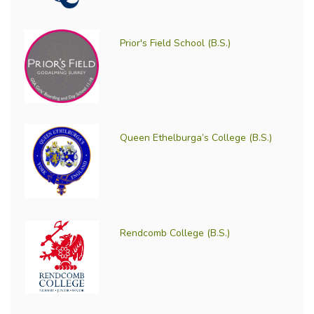
Prior's Field School (B.S.)
Queen Ethelburga’s College (B.S.)
Rendcomb College (B.S.)