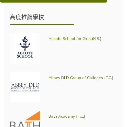
高度推薦學校
Adcote School for Girls (B.S.)
Abbey DLD Group of Colleges (T.C.)
Bath Academy (T.C.)