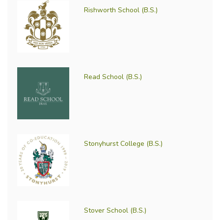
Rishworth School (B.S.)
Read School (B.S.)
Stonyhurst College (B.S.)
Stover School (B.S.)