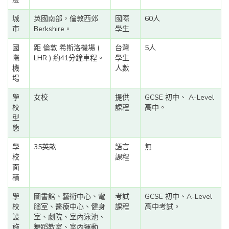
城
英國南部，倫敦西郊
國際
60人
市
Berkshire。
學生
國
距 倫敦 希斯洛機場 (
台灣
5人
際
LHR ) 約41分鐘車程。
學生
機
人數
場
學
女校
提供
GCSE 初中、 A-Level
校
課程
高中。
型
態
學
35英畝
語言
無
校
課程
面
積
學
圖書館、藝術中心、電
考試
GCSE 初中、A-Level
校
腦室、醫療中心、健身
課程
高中考試。
設
室、劇院、室內泳池、
施
舞蹈教室、室內運動