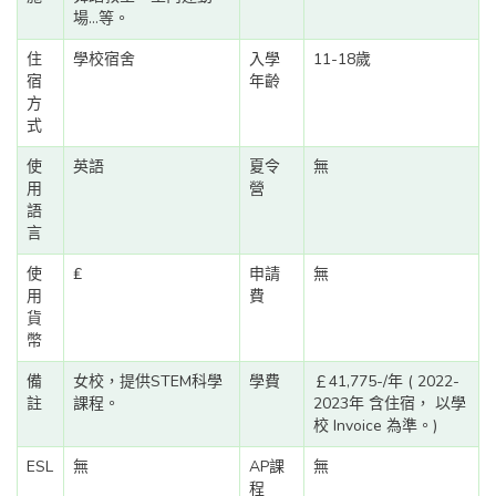
場...等。
住
學校宿舍
入學
11-18歲
宿
年齡
方
式
使
英語
夏令
無
用
營
語
言
使
₤
申請
無
用
費
貨
幣
備
女校，提供STEM科學
學費
￡41,775-/年 ( 2022-
註
課程。
2023年 含住宿， 以學
校 Invoice 為準。)
ESL
無
AP課
無
程