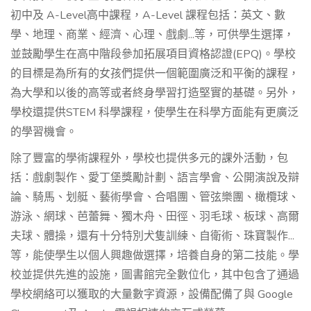
初中及 A-Level高中課程，A-Level 課程包括：英文、數
學、地理、商業、經濟、心理、戲劇...等，可供學生選擇，
並鼓勵學生在高中階段參加拓展項目資格認證(EPQ)。學校
的目標是為所有的女孩們提供一個範圍廣泛和平衡的課程，
為大學和以後的高等或者終身學習打造堅實的基礎。另外，
學校還提供STEM 科學課程，使學生在科學方面能有更廣泛
的學習機會。
除了豐富的學術課程外，學校也提供多元的課外活動，包
括：戲劇製作、愛丁堡獎勵計劃、語言學會、公開演說及辯
論、騎馬、划艇、藝術學會、合唱團、管弦樂團、橄欖球、
游泳、網球、芭蕾舞、獨木舟、田徑、羽毛球、板球、高爾
夫球、體操，還有十分特別犬隻訓練、自衛術、珠寶製作...
等，能使學生以個人興趣做選擇，培養自身的第二技能。學
校並提供先進的設施，圖書館完全數位化，其中包含了通過
學校網絡可以獲取的大量數字資源，設備配備了與 Google