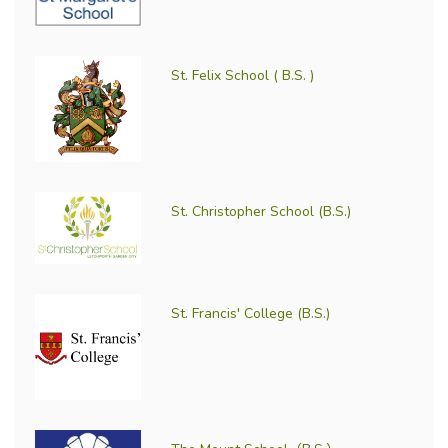
St. Felix School ( B.S. )
St. Christopher School (B.S.)
St. Francis' College (B.S.)