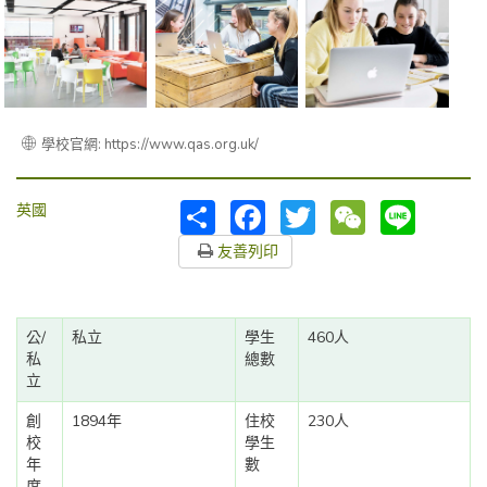
學校官網: https://www.qas.org.uk/
分
Facebook
Twitter
WeChat
Line
英國
享
友善列印
公/
私立
學生
460人
私
總數
立
創
1894年
住校
230人
校
學生
年
數
度