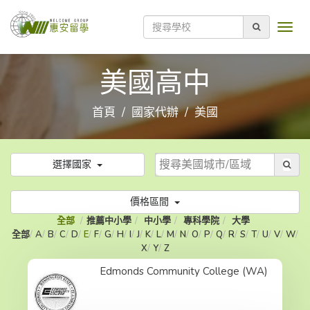
美國高中
首頁
國家代辦
美國
選擇國家
價格區間
全部
推薦中小學
中小學
專科學院
大學
全部
A
B
C
D
E
F
G
H
I
J
K
L
M
N
O
P
Q
R
S
T
U
V
W
X
Y
Z
Edmonds Community College (WA)