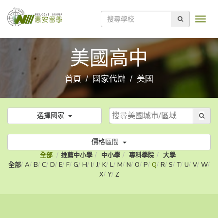
美國高中
首頁
國家代辦
美國
選擇國家
價格區間
全部
推薦中小學
中小學
專科學院
大學
全部
A
B
C
D
E
F
G
H
I
J
K
L
M
N
O
P
Q
R
S
T
U
V
W
X
Y
Z