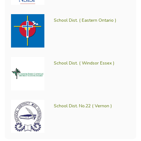
School Dist. ( Eastern Ontario )
School Dist. ( Windsor Essex )
School Dist. No.22 ( Vernon )