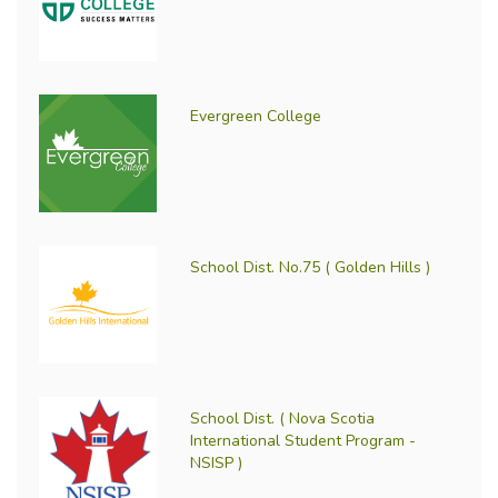
Evergreen College
School Dist. No.75 ( Golden Hills )
School Dist. ( Nova Scotia
International Student Program -
NSISP )