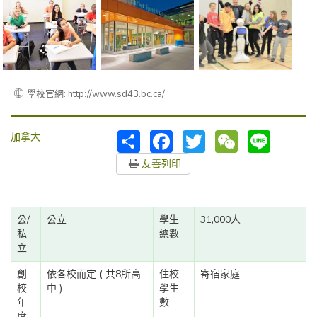
學校官網: http://www.sd43.bc.ca/
分
Facebook
Twitter
WeChat
Line
加拿大
享
友善列印
公/
公立
學生
31,000人
私
總數
立
創
依各校而定 ( 共8所高
住校
寄宿家庭
校
中 )
學生
年
數
度