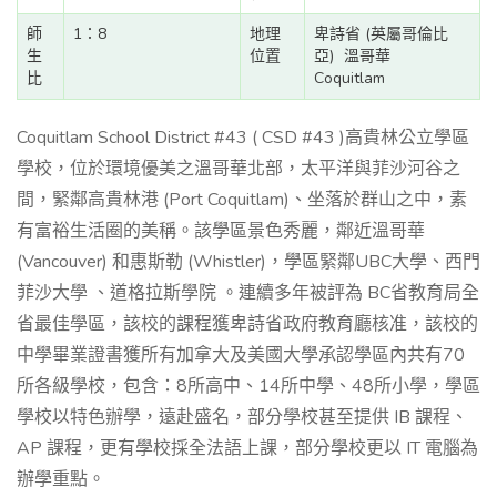
師
1：8
地理
卑詩省 (英屬哥倫比
生
位置
亞)
溫哥華
比
Coquitlam
Coquitlam School District #43 ( CSD #43 )高貴林公立學區
學校，位於環境優美之溫哥華北部，太平洋與菲沙河谷之
間，緊鄰高貴林港 (Port Coquitlam)、坐落於群山之中，素
有富裕生活圈的美稱。該學區景色秀麗，鄰近溫哥華
(Vancouver) 和惠斯勒 (Whistler)，學區緊鄰UBC大學、西門
菲沙大學 、道格拉斯學院 。連續多年被評為 BC省教育局全
省最佳學區，該校的課程獲卑詩省政府教育廳核准，該校的
中學畢業證書獲所有加拿大及美國大學承認學區內共有70
所各級學校，包含：8所高中、14所中學、48所小學，學區
學校以特色辦學，遠赴盛名，部分學校甚至提供 IB 課程、
AP 課程，更有學校採全法語上課，部分學校更以 IT 電腦為
辦學重點。