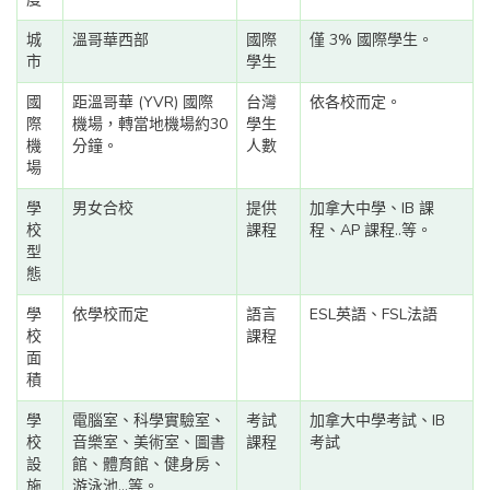
城
溫哥華西部
國際
僅 3% 國際學生。
市
學生
國
距溫哥華 (YVR) 國際
台灣
依各校而定。
際
機場，轉當地機場約30
學生
機
分鐘。
人數
場
學
男女合校
提供
加拿大中學、IB 課
校
課程
程、AP 課程..等。
型
態
學
依學校而定
語言
ESL英語、FSL法語
校
課程
面
積
學
電腦室、科學實驗室、
考試
加拿大中學考試、IB
校
音樂室、美術室、圖書
課程
考試
設
館、體育館、健身房、
施
游泳池...等。