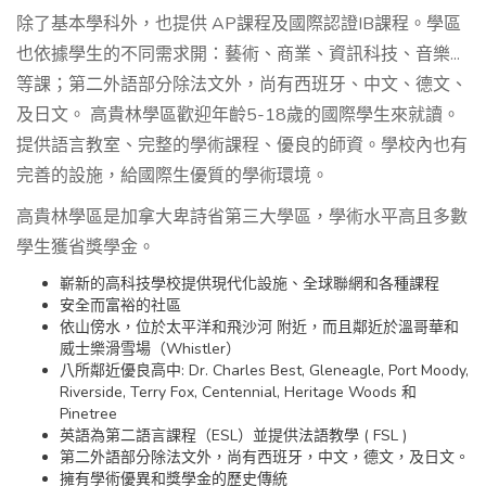
除了基本學科外，也提供 AP課程及國際認證IB課程。學區
也依據學生的不同需求開：藝術、商業、資訊科技、音樂...
等課；第二外語部分除法文外，尚有西班牙、中文、德文、
及日文。 高貴林學區歡迎年齡5-18歲的國際學生來就讀。
提供語言教室、完整的學術課程、優良的師資。學校內也有
完善的設施，給國際生優質的學術環境。
高貴林學區是加拿大卑詩省第三大學區，學術水平高且多數
學生獲省獎學金。
嶄新的高科技學校提供現代化設施、全球聯網和各種課程
安全而富裕的社區
依山傍水，位於太平洋和飛沙河 附近，而且鄰近於溫哥華和
威士樂滑雪場（Whistler）
八所鄰近優良高中: Dr. Charles Best, Gleneagle, Port Moody,
Riverside, Terry Fox, Centennial, Heritage Woods 和
Pinetree
英語為第二語言課程（ESL）並提供法語教學 ( FSL )
第二外語部分除法文外，尚有西班牙，中文，德文，及日文。
擁有學術優異和獎學金的歷史傳統