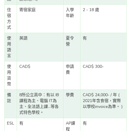
住
寄宿家庭
入學
2 - 18 歲
宿
年齡
方
式
使
英語
夏令
有
用
營
語
言
使
CAD$
申請
CAD$ 300-
用
費
貨
幣
備
8所公立高中：有以 IB
學費
CAD$ 24,000- / 年 (
註
課程為主、電腦 IT為
2021年含食宿，實際
主、全法語上課...等各
以學校invoice為準。 )
式特色學校。
ESL
有
AP課
有
程