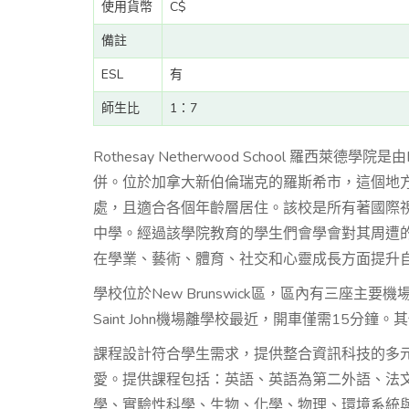
使用貨幣
C$
備註
ESL
有
師生比
1：7
Rothesay Netherwood School 羅西萊德學
併。位於加拿大新伯倫瑞克的羅斯希市，這個地
處，且適合各個年齡層居住。該校是所有著國際
中學。經過該學院教育的學生們會學會對其周遭
在學業、藝術、體育、社交和心靈成長方面提升
學校位於New Brunswick區，區內有三座主要機場：Saint Jo
Saint John機場離學校最近，開車僅需15分
課程設計符合學生需求，提供整合資訊科技的多
愛。提供課程包括：英語、英語為第二外語、法
學、實驗性科學、生物、化學、物理、環境系統