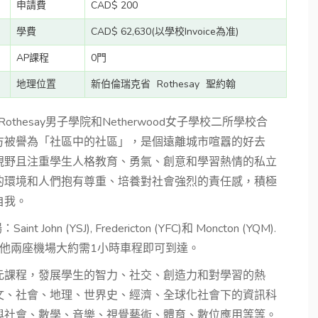
申請費
CAD$ 200
學費
CAD$ 62,630(以學校Invoice為准)
AP課程
0門
地理位置
新伯倫瑞克省
Rothesay
聖約翰
院是由Rothesay男子學院和Netherwood女子學校二所學校合
方被譽為「社區中的社區」，是個遠離城市喧囂的好去
視野且注重學生人格教育、勇氣、創意和學習熱情的私立
的環境和人們抱有尊重、培養對社會強烈的責任感，積極
自我。
hn (YSJ), Fredericton (YFC)和 Moncton (YQM).
鐘。其他兩座機場大約需1小時車程即可到達。
元課程，發展學生的智力、社交、創造力和對學習的熱
文、社會、地理、世界史、經濟、全球化社會下的資訊科
與社會、數學、音樂、視覺藝術、體育、數位應用等等。