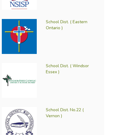
School Dist. ( Eastern
Ontario )
School Dist. ( Windsor
Essex )
School Dist. No.22 (
Vernon )