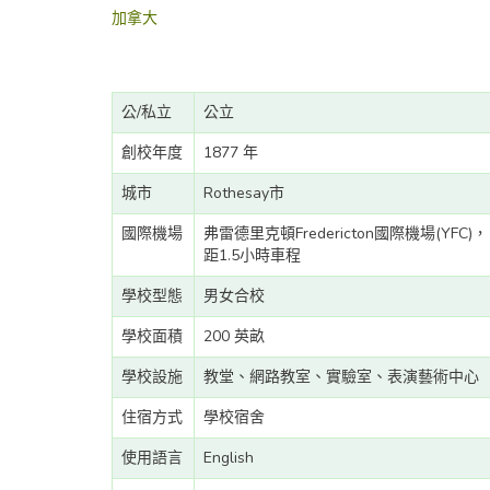
加拿大
公/私立
公立
創校年度
1877 年
城市
Rothesay市
國際機場
弗雷德里克頓Fredericton國際機場(YFC)，
距1.5小時車程
學校型態
男女合校
學校面積
200 英畝
學校設施
教堂、網路教室、實驗室、表演藝術中心
住宿方式
學校宿舍
使用語言
English