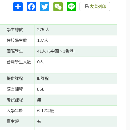
分
Facebook
Twitter
WeChat
Line
友善列印
享
學生總數
275 人
住校學生數
137人
國際學生
41人 (6中國、1香港)
台灣學生人數
0人
提供課程
IB課程
語言課程
ESL
考試課程
無
入學年齡
6-12年級
夏令營
有