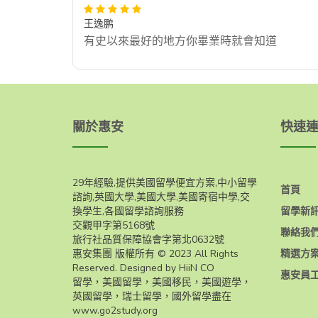
王逸鹏
有史以來最好的地方你畢業時就會知道
關於惠安
快速
29年經驗,提供美國留學便宜方案,中小留學
首頁
諮詢,英國大學,美國大學,美國寄宿中學,交
換學生,各國留學諮詢服務
留學新
交觀甲字第5168號
聯絡我
旅行社品質保障協會字第北0632號
惠安集團 版權所有 © 2023 All Rights
精選方
Reserved. Designed by HiiN CO
惠安員
留學，美國留學，美國移民，美國遊學，
英國留學，瑞士留學，國外留學盡在
www.go2study.org