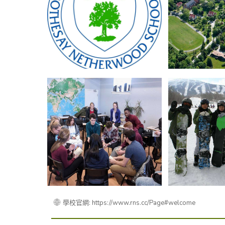
學校官網: https://www.rns.cc/Page#welcome