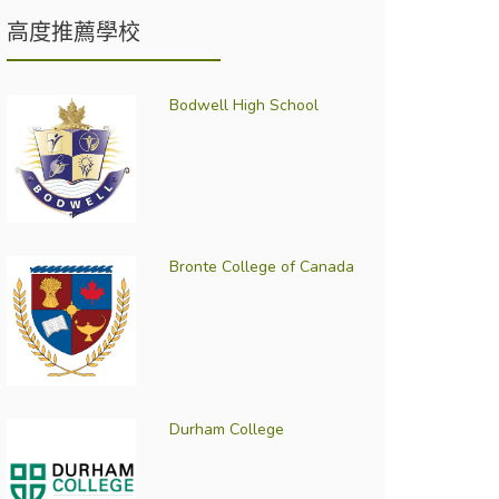
高度推薦學校
Bodwell High School
Bronte College of Canada
Durham College