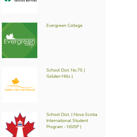
Evergreen College
School Dist. No.75 (
Golden Hills )
School Dist. ( Nova Scotia
International Student
Program - NSISP )