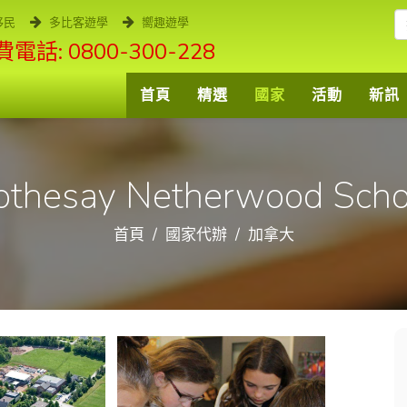
移民
多比客遊學
嚮趣遊學
電話: 0800-300-228
首頁
精選
國家
活動
新訊
othesay Netherwood Scho
首頁
國家代辦
加拿大