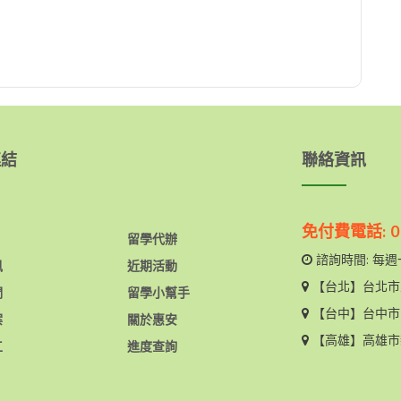
連結
聯絡資訊
免付費電話: 08
留學代辦
諮詢時間: 每週一
訊
近期活動
【台北】
台北市
們
留學小幫手
【台中】
台中市
案
關於惠安
【高雄】
高雄市
工
進度查詢