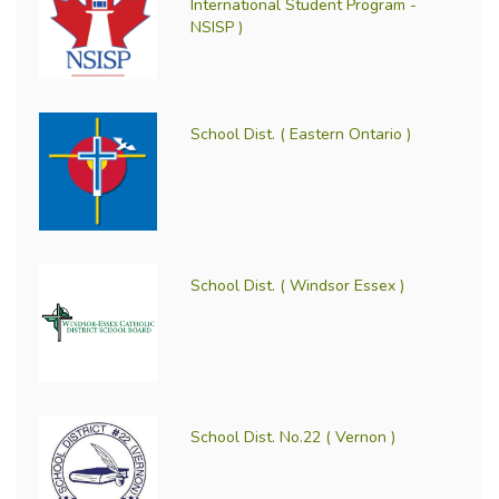
International Student Program -
NSISP )
School Dist. ( Eastern Ontario )
School Dist. ( Windsor Essex )
School Dist. No.22 ( Vernon )