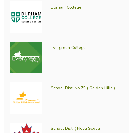
Durham College
Evergreen College
School Dist. No.75 ( Golden Hills )
School Dist. ( Nova Scotia