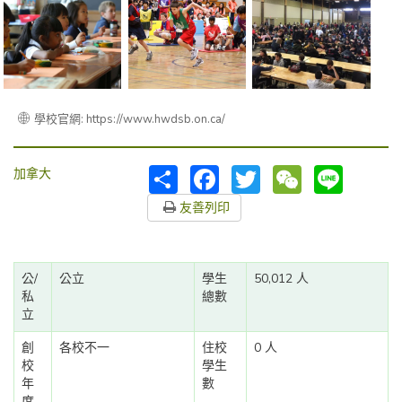
學校官網: https://www.hwdsb.on.ca/
分
Facebook
Twitter
WeChat
Line
加拿大
享
友善列印
公/
公立
學生
50,012 人
私
總數
立
創
各校不一
住校
0 人
校
學生
年
數
度