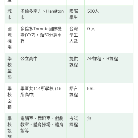
城
多倫多南方、Hamilton
國際
500人
市
市
學生
國
多倫多Toronto國際機
台灣
0 人
際
場(YYZ)，距50分鐘車
學生
機
程
人數
場
學
公立高中
提供
AP課程、IB課程
校
課程
型
態
學
學區共114所學校 (18
語言
ESL
校
所高中)
課程
面
積
學
電腦室、舞蹈室、戲劇
考試
無
校
教室、體育操場、體育
課程
設
館等
施