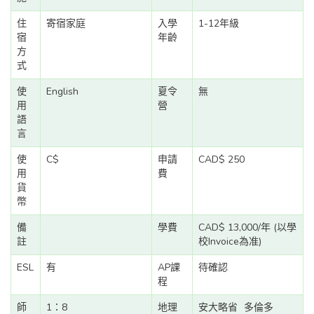
住
寄宿家庭
入學
1-12年級
宿
年齡
方
式
使
English
夏令
無
用
營
語
言
使
C$
申請
CAD$ 250
用
費
貨
幣
備
學費
CAD$ 13,000/年 (以學
註
校Invoice為准)
ESL
有
AP課
待確認
程
師
1：8
地理
安大略省
多倫多