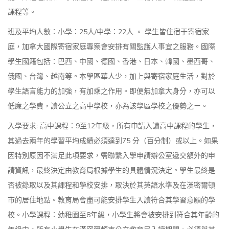
課程等。
班及平均人數：小學：25人/中學：22人 。 學生皆住宿于寄宿家
庭，加拿大國際寄宿家庭專案會安排有關監護人事宜之服務。國際
學生國籍包括：巴西、中國、德國、香港、日本、韓國、墨西哥、
俄國、台灣、越南等。本學區華人少，加上與寄宿家庭生活，對於
學生語言能力的加強，有加乘之作用。即便無加拿大身分，亦可以
低廉之學費，讀公立之高中學校，亦為該學區學校之優勢之ㄧ。
入學要求: 高中課程：9至12年級，所有申請入讀高中課程的學生，
其過去兩年的學習平均成績必須達到75 分（百分制）或以上。如果
因特別原因不滿足此項要求，需聯繫入學申請辦公室遞交額外的申
請資訊，最終決定由教育局根據學生的具體情況決定。學生最終是
否被錄取以及其課程和學校安排，取決於其英語水準及在漢密爾頓
市的居住地點。教育局會盡可能安排學生入讀符合其學習意願的學
校。小學課程：幼稚園至8年級，小學生將會被安排到符合其年齡的