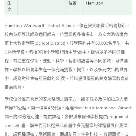
生
位置
Hamilton
比
Hamilton-Wentworth District School，位在安大略省哈密爾頓市，
校內英語與法語為通用語言。位置鄰近多倫多市，為安大略省境內
第七大教育學區(School District)，該學區約共有50,000名學生，共
114所學校，包括96所小學和18所中學/高中，提供眾多不同的課
程，有注重在學術、運動、科學，藝術和語言等不同領域，可供選
擇。學校以培養學生在一個充滿挑戰、變化、以及多元文化的世界
中，成為對社會有所貢獻的公 民，並以提供優質的終身學習教育計
畫為宗旨。
學校位於風景秀麗的安大略湖之西南方，離多倫多及尼加拉瓜大瀑
布僅70公哩，開車僅需45分鐘。距離Hamilton International Airport
開車約30分鐘可達。提供課程：多數漢米爾頓學校提供program of
choice計畫，學生們可以選擇此計畫中多元豐富的課程發展自我潛
能，課程種類如：學術體育、通訊創意、生物科技、 媒體藝術、IB