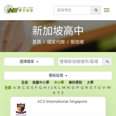
新加坡高中
首頁
國家代辦
新加坡
選擇國家
價格區間
全部
推薦中小學
中小學
專科學院
大學
全部
A
B
C
D
E
F
G
H
I
J
K
L
M
N
O
P
Q
R
S
T
U
V
W
X
Y
Z
ACS International Singapore