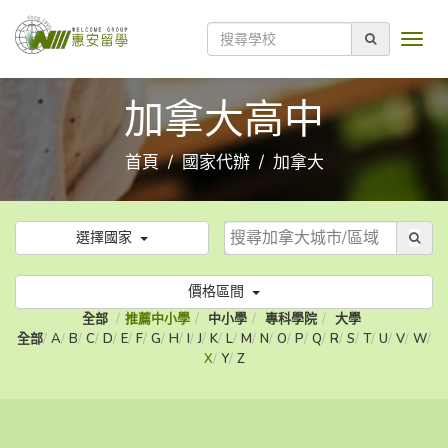
加拿大高中
首頁
國家代辦
加拿大
選擇國家
價格區間
全部
推薦中小學
中小學
專科學院
大學
全部
A
B
C
D
E
F
G
H
I
J
K
L
M
N
O
P
Q
R
S
T
U
V
W
X
Y
Z