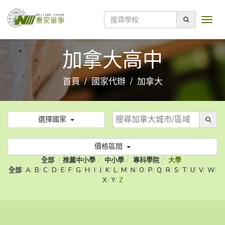
加拿大高中
首頁
國家代辦
加拿大
選擇國家
價格區間
全部
推薦中小學
中小學
專科學院
大學
全部
A
B
C
D
E
F
G
H
I
J
K
L
M
N
O
P
Q
R
S
T
U
V
W
X
Y
Z