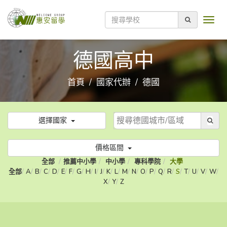
德國高中
首頁
國家代辦
德國
選擇國家
價格區間
全部
推薦中小學
中小學
專科學院
大學
全部
A
B
C
D
E
F
G
H
I
J
K
L
M
N
O
P
Q
R
S
T
U
V
W
X
Y
Z