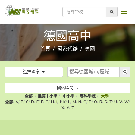
德國高中
首頁
國家代辦
德國
選擇國家
價格區間
全部
推薦中小學
中小學
專科學院
大學
全部
A
B
C
D
E
F
G
H
I
J
K
L
M
N
O
P
Q
R
S
T
U
V
W
X
Y
Z