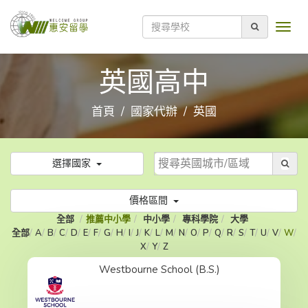
英國高中
首頁
國家代辦
英國
選擇國家
價格區間
全部
推薦中小學
中小學
專科學院
大學
全部
A
B
C
D
E
F
G
H
I
J
K
L
M
N
O
P
Q
R
S
T
U
V
W
X
Y
Z
Westbourne School (B.S.)