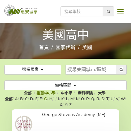
美國高中
首頁
國家代辦
美國
選擇國家
價格區間
全部
推薦中小學
中小學
專科學院
大學
全部
A
B
C
D
E
F
G
H
I
J
K
L
M
N
O
P
Q
R
S
T
U
V
W
X
Y
Z
George Stevens Academy (ME)