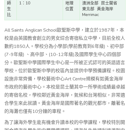
師
1：10
地理
澳洲全部
昆士蘭省
生
位置
東北部
黃金海岸
比
Merrimac
All Saints Anglican School歐聖斯中學，建立於1987年，本
校是由英國教會創立的男女綜合寄宿私立中學，目前全校人
數約1850人。學校分為小學部(學前教育到6年級)、初中部
(7-9年級) 、高中部、(10-12年級)及國際學生中心四個部
分。歐聖斯中學國際學生中心是一所被正式認可的英語語言
學校，位於歐聖斯中學的校區內並提供中學預備課程。校園
設施非常齊備，學校藝術中心Art Centre規模有如黃金海岸
市政府的藝術中心。本校是昆士蘭其中一所學術成績最卓越
的寄宿名校，學校鄰近黃金海岸，氣候和台灣相似，非常適
合學生來此就讀。黃金海岸是國際著名的觀光都市，離著名
的海灘也僅有10分鐘的車程。
為了讓海外學生能有機會升讀本校的中學課程，學校特別開