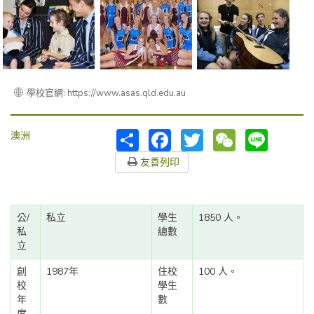
學校官網: https://www.asas.qld.edu.au
分
Facebook
Twitter
WeChat
Line
澳洲
享
友善列印
公/
私立
學生
1850 人。
私
總數
立
創
1987年
住校
100 人。
校
學生
年
數
度