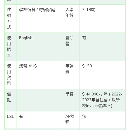
住
學校宿舍 / 寄宿家庭
入學
7-18歲
宿
年齡
方
式
使
English
夏令
有
用
營
語
言
使
澳幣 AU$
申請
$150
用
費
貨
幣
備
學費
$ 44,040- / 年 ( 2022-
註
2023年含住宿，以學
校Invoice為準。)
ESL
有
AP課
無
程