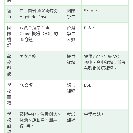
城
昆士蘭省 黃金海岸旁
國際
93 人。
市
Highfield Drive。
學生
國
距黃金海岸 Gold
台灣
0 人。
際
Coast 機場 (OOL) 約
學生
機
35分鐘。
人數
場
學
男女合校
提供
提供7至12年級 VCE
校
課程
初中、高中課程；並設
型
有強化英語課程。
態
學
40公頃
語言
ESL
校
課程
面
積
學
藝術中心、演奏劇院、
考試
中學考試。
校
泳池、運動場、圖書
課程
設
館...等。
施