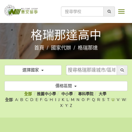
格瑞那達高中
首頁
國家代辦
格瑞那達
選擇國家
價格區間
全部
推薦中小學
中小學
專科學院
大學
全部
A
B
C
D
E
F
G
H
I
J
K
L
M
N
O
P
Q
R
S
T
U
V
W
X
Y
Z