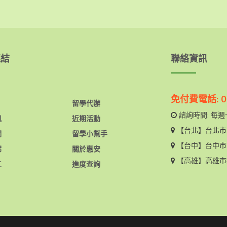
連結
聯絡資訊
免付費電話: 08
留學代辦
諮詢時間: 每週一
訊
近期活動
【台北】
台北市
們
留學小幫手
【台中】
台中市
案
關於惠安
【高雄】
高雄市
工
進度查詢