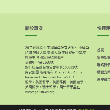
關於惠安
快速
29年經驗,提供美國留學便宜方案,中小留學
首頁
諮詢,英國大學,美國大學,美國寄宿中學,交
換學生,各國留學諮詢服務
留學新
交觀甲字第5168號
聯絡我
旅行社品質保障協會字第北0632號
惠安集團 版權所有 © 2023 All Rights
精選方
Reserved. Designed by HiiN CO
惠安員
留學，美國留學，美國移民，美國遊學，
英國留學，瑞士留學，國外留學盡在
www.go2study.org