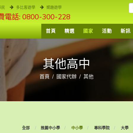
移民
多比客遊學
嚮趣遊學
電話: 0800-300-228
首頁
精選
國家
活動
新訊
其他高中
首頁
國家代辦
其他
全部
推薦中小學
中小學
專科學院
大學