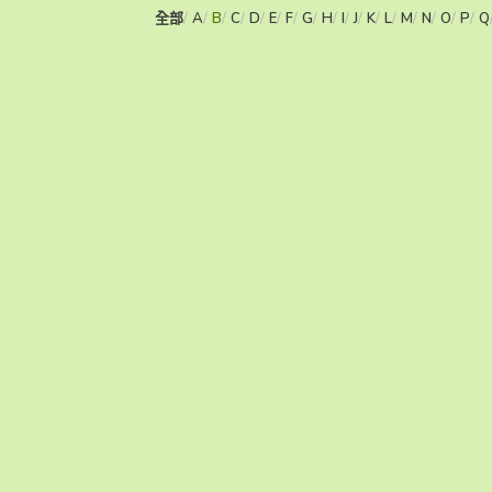
全部
A
B
C
D
E
F
G
H
I
J
K
L
M
N
O
P
Q