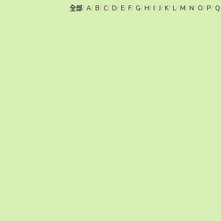
全部
A
B
C
D
E
F
G
H
I
J
K
L
M
N
O
P
Q