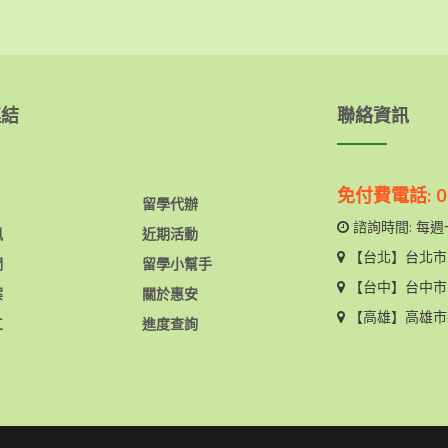
連結
聯絡資訊
免付費電話: 08
留學代辦
諮詢時間: 每週一
訊
近期活動
【台北】
台北市
們
留學小幫手
【台中】
台中市
案
關於惠安
【高雄】
高雄市
工
進度查詢