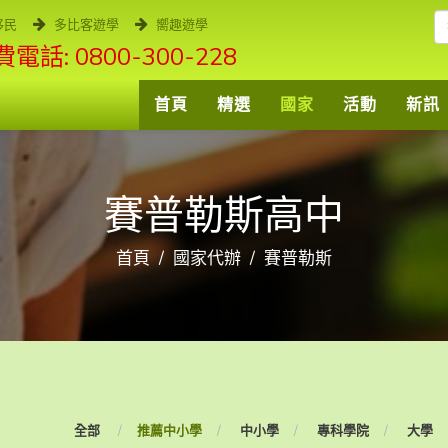
移民
多比客遊學
嚮趣遊學
電話: 0800-300-228
首頁
精選
國家
活動
新訊
賽普勒斯高中
首頁
國家代辦
賽普勒斯
全部
推薦中小學
中小學
專科學院
大學