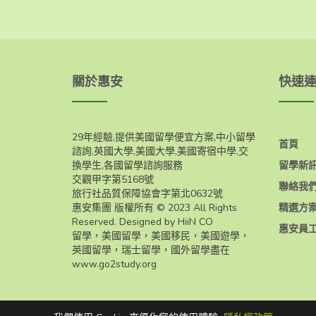
關於惠安
快速
29年經驗,提供美國留學便宜方案,中小留學
首頁
諮詢,英國大學,美國大學,美國寄宿中學,交
換學生,各國留學諮詢服務
留學新
交觀甲字第5168號
聯絡我
旅行社品質保障協會字第北0632號
惠安集團 版權所有 © 2023 All Rights
精選方
Reserved. Designed by HiiN CO
惠安員
留學，美國留學，美國移民，美國遊學，
英國留學，瑞士留學，國外留學盡在
www.go2study.org