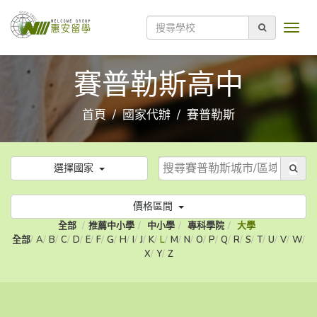
賽普勒斯高中
首頁
國家代辦
賽普勒斯
選擇國家
價格區間
全部
推薦中小學
中小學
專科學院
大學
全部
A
B
C
D
E
F
G
H
I
J
K
L
M
N
O
P
Q
R
S
T
U
V
W
X
Y
Z