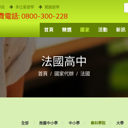
移民
多比客遊學
嚮趣遊學
電話: 0800-300-228
首頁
精選
國家
活動
新訊
法國高中
首頁
國家代辦
法國
全部
推薦中小學
中小學
專科學院
大學