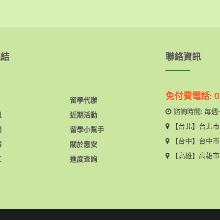
連結
聯絡資訊
免付費電話: 08
留學代辦
諮詢時間: 每週一
訊
近期活動
【台北】
台北市
們
留學小幫手
【台中】
台中市
案
關於惠安
【高雄】
高雄市
工
進度查詢