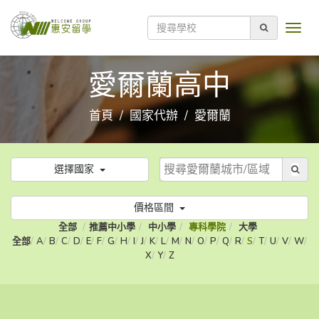
愛爾蘭高中
首頁
國家代辦
愛爾蘭
選擇國家
價格區間
全部
推薦中小學
中小學
專科學院
大學
全部
A
B
C
D
E
F
G
H
I
J
K
L
M
N
O
P
Q
R
S
T
U
V
W
X
Y
Z