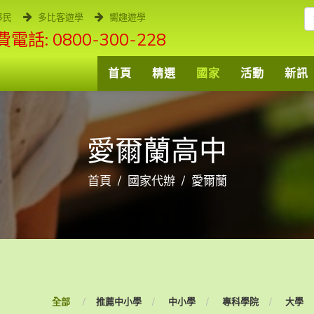
移民
多比客遊學
嚮趣遊學
電話: 0800-300-228
首頁
精選
國家
活動
新訊
愛爾蘭高中
首頁
國家代辦
愛爾蘭
全部
推薦中小學
中小學
專科學院
大學