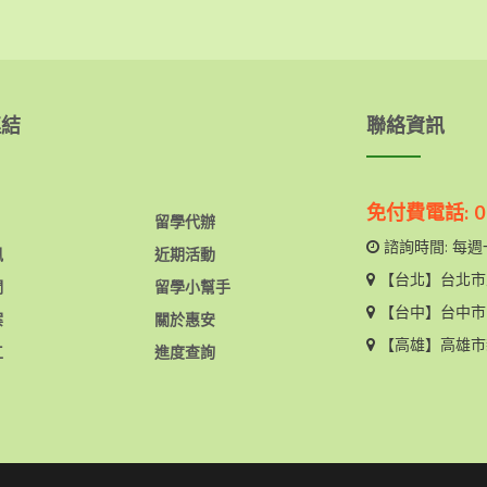
連結
聯絡資訊
免付費電話: 08
留學代辦
諮詢時間: 每週一
訊
近期活動
【台北】
台北市
們
留學小幫手
【台中】
台中市
案
關於惠安
【高雄】
高雄市
工
進度查詢