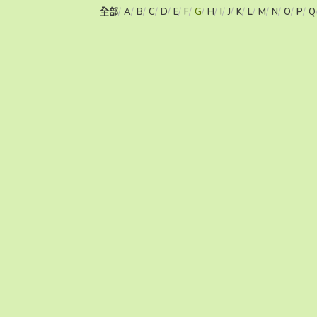
全部
A
B
C
D
E
F
G
H
I
J
K
L
M
N
O
P
Q