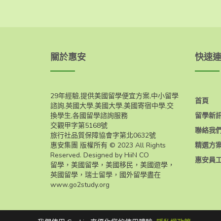
關於惠安
快速
29年經驗,提供美國留學便宜方案,中小留學
首頁
諮詢,英國大學,美國大學,美國寄宿中學,交
換學生,各國留學諮詢服務
留學新
交觀甲字第5168號
聯絡我
旅行社品質保障協會字第北0632號
惠安集團 版權所有 © 2023 All Rights
精選方
Reserved. Designed by HiiN CO
惠安員
留學，美國留學，美國移民，美國遊學，
英國留學，瑞士留學，國外留學盡在
www.go2study.org