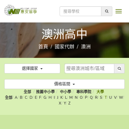
澳洲高中
首頁
國家代辦
澳洲
選擇國家
價格區間
全部
推薦中小學
中小學
專科學院
大學
全部
A
B
C
D
E
F
G
H
I
J
K
L
M
N
O
P
Q
R
S
T
U
V
W
X
Y
Z