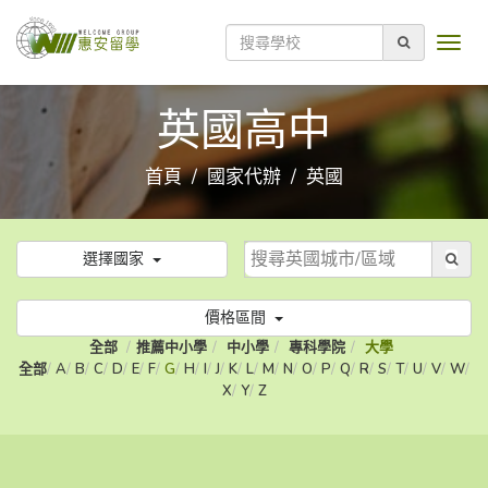
英國高中
首頁
國家代辦
英國
選擇國家
價格區間
全部
推薦中小學
中小學
專科學院
大學
全部
A
B
C
D
E
F
G
H
I
J
K
L
M
N
O
P
Q
R
S
T
U
V
W
X
Y
Z