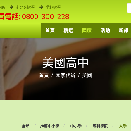
移民
多比客遊學
嚮趣遊學
電話: 0800-300-228
首頁
精選
國家
活動
新訊
美國高中
首頁
國家代辦
美國
全部
推薦中小學
中小學
專科學院
大學