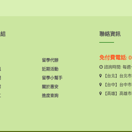
連結
聯絡資訊
免付費電話: 08
留學代辦
諮詢時間: 每週一
訊
近期活動
【台北】
台北市
們
留學小幫手
【台中】
台中市
案
關於惠安
【高雄】
高雄市
工
進度查詢