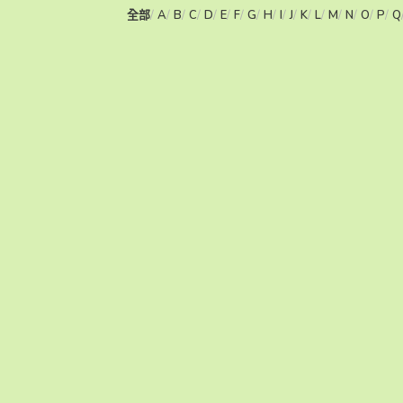
全部
A
B
C
D
E
F
G
H
I
J
K
L
M
N
O
P
Q