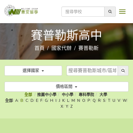
賽普勒斯高中
首頁
國家代辦
賽普勒斯
選擇國家
價格區間
全部
推薦中小學
中小學
專科學院
大學
全部
A
B
C
D
E
F
G
H
I
J
K
L
M
N
O
P
Q
R
S
T
U
V
W
X
Y
Z