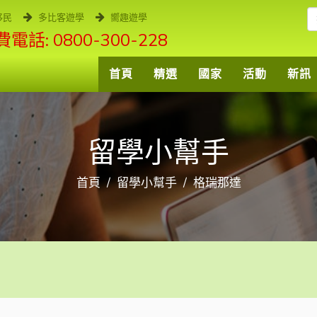
移民
多比客遊學
嚮趣遊學
電話: 0800-300-228
首頁
精選
國家
活動
新訊
留學小幫手
首頁
留學小幫手
格瑞那達