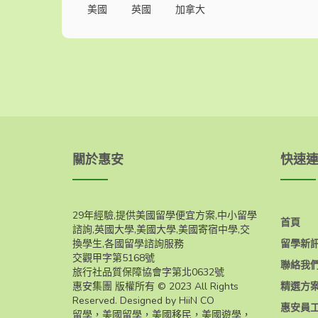
美國
英國
加拿大
關於惠安
快速
29年經驗,提供美國留學便宜方案,中小留學
首頁
諮詢,英國大學,美國大學,美國寄宿中學,交
換學生,各國留學諮詢服務
留學新
交觀甲字第5168號
聯絡我
旅行社品質保障協會字第北0632號
惠安集團 版權所有 © 2023 All Rights
精選方
Reserved. Designed by HiiN CO
惠安員
留學，美國留學，美國移民，美國遊學，