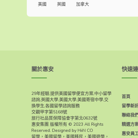
美國
英國
加拿大
關於惠安
快速
29年經驗,提供美國留學便宜方案,中小留學
首頁
諮詢,英國大學,美國大學,美國寄宿中學,交
換學生,各國留學諮詢服務
留學新
交觀甲字第5168號
聯絡我
旅行社品質保障協會字第北0632號
惠安集團 版權所有 © 2023 All Rights
精選方
Reserved. Designed by HiiN CO
惠安員
留學，美國留學，美國移民，美國遊學，