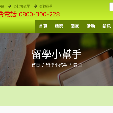
移民
多比客遊學
嚮趣遊學
電話: 0800-300-228
首頁
精選
國家
活動
新訊
留學小幫手
首頁
留學小幫手
泰國