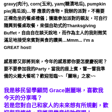
gravy(肉汁), corn(玉米), yam(糖漬地瓜), pumpkin
pie(南瓜派)…等 應景的食物。我辦的派對，不需要
正襟危坐的餐桌禮儀；獲邀參加派對的親友，可自行
隨興到餐桌取餐，來個自助式的Thanksgiving
Buffet，自由自在談天說地，而作為主人的我則微笑
滿足地接受來賓對美食的讚美…Mmm... I’m a
GREAT host!
感恩節又即將到來，今年的感恩節你要怎麼慶祝呢？
要不要參加我的Party，當我的座上賓，嘗一嘗我準
備的火雞大餐呢？歡迎蒞臨~~「麗琳」之家~~
我是移民留學顧問 Grace謝麗琳，喜歡我
今天的分享嗎？
若是您對自己和家人的未來想有所規劃，歡